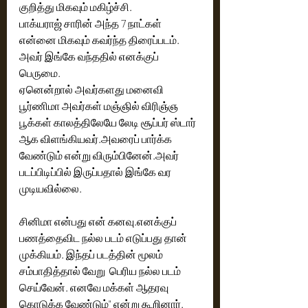
குறித்து மிகவும் மகிழ்ச்சி. 
பாக்யராஜ் சாரின் அந்த 7 நாட்கள் 
என்னை மிகவும் கவர்ந்த திரைப்படம். 
அவர் இங்கே வந்ததில் எனக்குப் 
பெருமை.
ஏனென்றால் அவர்களது மனைவி 
பூர்ணிமா அவர்கள் மஞ்ஞில் விரிஞ்ஞ 
பூக்கள் காலத்திலேயே லேடி சூப்பர் ஸ்டார் 
ஆக விளங்கியவர்.அவரைப் பார்க்க 
வேண்டும் என்று விரும்பினேன்.அவர் 
படப்பிடிப்பில் இருப்பதால் இங்கே வர 
முடியவில்லை.
சினிமா என்பது என் கனவு.எனக்குப் 
பணத்தைவிட நல்ல படம் எடுப்பது தான் 
முக்கியம். இந்தப் படத்தின் மூலம் 
சம்பாதித்தால் வேறு  பெரிய நல்ல படம் 
செய்வேன். எனவே மக்கள் ஆதரவு 
கொடுக்க வேண்டும்" என்று கூறினார்.