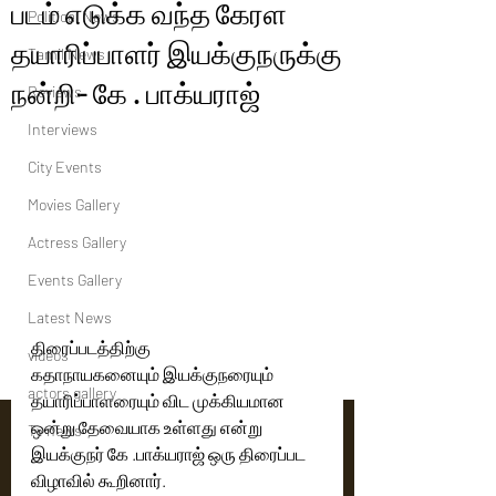
படம் எடுக்க வந்த கேரள
Political News
தயாரிப்பாளர் இயக்குநருக்கு
Tamil News
நன்றி- கே . பாக்யராஜ்
Reviews
Interviews
City Events
Movies Gallery
Actress Gallery
Events Gallery
Latest News
திரைப்படத்திற்கு 
videos
கதாநாயகனையும் இயக்குநரையும் 
actors gallery
தயாரிப்பாளரையும் விட முக்கியமான 
ஒன்று தேவையாக உள்ளது என்று 
Tv news
இயக்குநர் கே .பாக்யராஜ் ஒரு திரைப்பட 
விழாவில் கூறினார்.