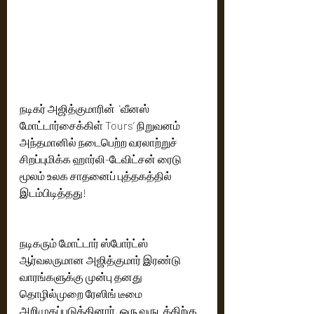
நடிகர் அஜித்குமாரின்  'வீனஸ் 
மோட்டார்சைக்கிள் Tours’ நிறுவனம் 
அந்தமானில் நடைபெற்ற வரலாற்றுச் 
சிறப்புமிக்க ஹார்லி-டேவிட்சன் ரைடு 
மூலம் உலக சாதனைப் புத்தகத்தில் 
இடம்பிடித்தது!
நடிகரும் மோட்டார் ஸ்போர்ட்ஸ் 
ஆர்வலருமான அஜித்குமார் இரண்டு 
வாரங்களுக்கு முன்பு தனது 
தொழில்முறை ரேஸிங் டீமை 
அறிமுகப்படுத்தினார். ஒரு வருடத்திற்கு 