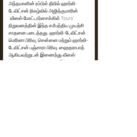
அந்தமானின் ரம்பிள் தீவில் ஹார்லி-
டேவிட்சன் நிகழ்வில் அஜித்குமாரின் 
 'வீனஸ் மோட்டார்சைக்கிள் Tours’ 
நிறுவனத்தின் இந்த சமீபத்திய முயற்சி 
சாதனை படைத்தது. ஹார்லி-டேவிட்சன் 
மெரினா பிரிவு, சென்னை மற்றும் ஹார்லி-
டேவிட்சன் பஞ்சாரா பிரிவு, ஹைதராபாத் 
ஆகியவற்றுடன் இணைந்து வீனஸ் 
மோட்டார்சைக்கிள் Tours இந்த நிகழ்வை 
அந்தமான் மற்றும் நிக்கோபார் தீவுகளில் 
நடத்தியது. ஹார்லி-டேவிட்சன் 
மோட்டார்சைக்கிள்கள் மூலம் போர்ட் 
பிளேர் வழியாக சவாரி செய்து, மறக்க 
முடியாத பயணத்தை உருவாக்கியது.
இந்த ரம்பிள் தீவு பயணத்தின் த்ரில்லோடு 
அந்தமான் தீவுகளின் கண்கொள்ளா 