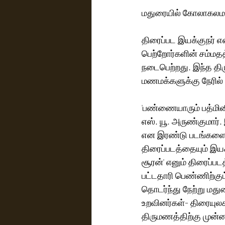
மதுரையில் கோலாகலமாக
திரைப்பட இயக்குநர் எஸ
பெற்றோர்களின் சம்மதத
நடைபெற்றது. இந்த தி
மணமக்களுக்கு நேரில் 
'பண்ணையாரும் பத்மினி
எஸ். யூ. அருண்குமார். இ
என இரண்டு படங்களை தொட
திரைப்படத்தையும் இயக்க
சூரன்' எனும் திரைப்ப
பட்டதாரி பெண்ணிற்கு
தொடர்ந்து நேற்று மது
உறவினர்கள்- திரையுல
திருமணத்திற்கு முன்ன