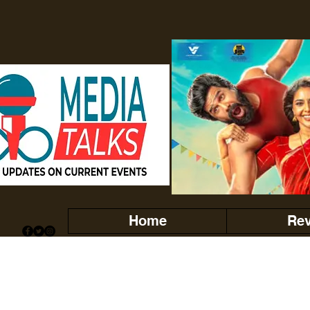
Home
Re