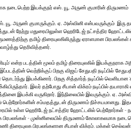
 நடைபெற்ற இயக்குநர் எஸ். யூ. அருண் குமாரின் திருமணம்
். யூ. அருண் குமாருக்கும், ஏ. அஸ்வினி என்பவருக்கும்  இரு தரப
்துடன் நேற்று மதுரையிலுள்ள ஹெரிடேஜ் நட்சத்திர ஹோட்டலில
ருமணத்திற்கு தமிழ் திரையுலகிலிருந்து ஏராளமான பிரபலங்கள
வாழ்த்து தெரிவித்தனர். 
யும்' என்ற படத்தின் மூலம் தமிழ் திரையுலகில் இயக்குநராக 
ப்படத்தின் வெற்றிக்குப் பிறகு விஜய் சேதுபதி நடிப்பில் 'சேதுபதி',
ர்ந்து இயக்கினார். பிறகு சித்தார்த் நடிப்பில் வெளியான 'ச
ியிருந்தார். இவர் தற்போது சீயான் விக்ரம் நடிப்பில் தயாராகி வர
டத்தினை இயக்கி வருகிறார். இந்நிலையில் இவருக்கும், ஏ. அஸ்வ
ம் பெற்றோர்களின் சம்மதத்துடன் திருமணம் நிச்சயமானது. இ
ரையில் உள்ள ஹெரிடேஜ் நட்சத்திர ஹோட்டலில் பெற்றோர்கள் - நண
க பிரபலங்கள் - முன்னிலையில் திருமணம் கோலாகலமாக நடைபெ
ணி திரையுலக பிரபலங்களான சீயான் விக்ரம், மக்கள் செல்வன் 