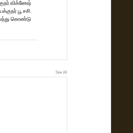
குநர் விக்னேஷ் 
்குநர் பூ சசி, 
கலந்து கொண்டு 
See All