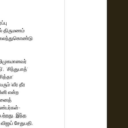
்பு 
் திருமணம் 
் கலந்துகொண்டு 
அறிமுகமானவர் 
  'சிந்துபாத்' 
ித்தா' 
ும் 'வீர தீர 
ினி என்ற 
தனைத் 
்பர்கள்-  
ற்றது. இந்த 
விஜய் சேதுபதி, 