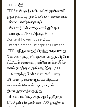
ZEE5  பற்றி
ZEE5 என்பது இந்தியாவின் முன்னணி 
ஓடிடி தளம் மற்றும் மில்லியன் கணக்கான 
பார்வையாளர்களுக்குப் 
பன்மொழியில்  கதைசொல்லும் ஒரு 
தளமாகும். ZEE5 ஆனது Global 
Content Powerhouse, ZEE 
Entertainment Enterprises Limited 
(ZEEL) நிறுவனத்திலிருந்து உருவானது. 
அனைவருக்கும் பிடித்தமான ஒரு வீடியோ 
ஸ்ட்ரீமிங் தளமாக, நுகர்வோருக்கு இந்த 
தளம் இருந்து வருகிறது; இது 3,500 
படங்களுக்கு மேல் உள்ளடக்கிய ஒரு 
விரிவான தளம் மற்றும் பலவிதமான 
கதைகள்  கொண்ட ஒரு பெரும் 
திரை  நூலகத்தை இது 
பார்வையாளர்களுக்கு வழங்குகிறது; 
1,750 டிவி நிகழ்ச்சிகள், 700 ஒரிஜினல் 