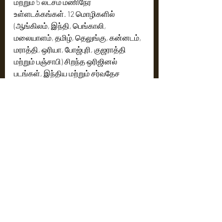
மற்றும் 5 லட்சம் மணிநேர 
உள்ளடக்கங்கள். 12 மொழிகளில் 
(ஆங்கிலம், இந்தி, பெங்காலி, 
மலையாளம், தமிழ், தெலுங்கு, கன்னடம், 
மராத்தி, ஒரியா, போஜ்புரி, குஜராத்தி 
மற்றும் பஞ்சாபி) சிறந்த ஒரிஜினல் 
படங்கள், இந்திய மற்றும் சர்வதேச 
திரைப்படங்கள், தொலைக்காட்சி 
நிகழ்ச்சிகள், இசை, குழந்தைகள் 
நிகழ்ச்சிகள், Edtech, Cineplays, 
செய்திகள், Live TV, மற்றும் 
ஆரோக்கியம், வாழ்க்கை முறை சார்ந்த 
உள்ளடக்கங்கள் இதில் உள்ளன. 
உலகளாவிய தொழில்நுட்ப 
அமைப்பாளர்களின் 
கூட்டாண்மையிலிருந்து உருவான ஒரு 
வலுவான மற்றும் ஆழமான தொழில்நுட்ப 
அடுக்கு இது.  பல சாதனங்கள் மற்றும் 
பல சுற்றுச்சூழல் அமைப்புகளுக்கு 