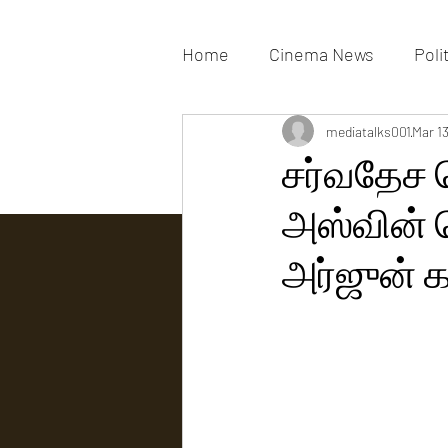
Home
Cinema News
Poli
Movies Gallery
mediatalks001
Actress G
Mar 1
சர்வதேச டெ
அஸ்வின் வ
Tv news
அர்ஜுன் க