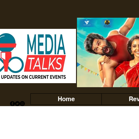
Home
Re