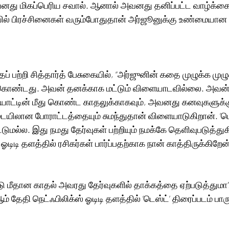
வனது மிகப்பெரிய சவால். ஆனால் அவனது தனிப்பட்ட வாழ்க்கைக்
ில் பிரச்சினைகள் வரும்போதுதான் அர்ஜூனுக்கு உண்மையான ‘ட
 பற்றி சித்தார்த் பேசுகையில், “அர்ஜுனின் கதை முழுக்க முழு
் கொண்டது. அவன் தனக்காக மட்டும் விளையாடவில்லை. அவன
ளையாட்டின் மீது கொண்ட காதலுக்காகவும், அவனது கனவுகளுக்க
டையிலான போராட்டத்தையும் சுமந்துதான் விளையாடுகிறான். ’டெஸ
்டுமல்ல. இது நமது தேர்வுகள் பற்றியும் நமக்கே தெளிவுபடுத்துக
டிடி தளத்தில் ரசிகர்கள் பார்ப்பதற்காக நான் காத்திருக்கிறேன்
 மீதான காதல் அவரது தேர்வுகளில் தாக்கத்தை ஏற்படுத்துமா?
ம் தேதி நெட்ஃபிலிக்ஸ் ஓடிடி தளத்தில் ’டெஸ்ட்’ திரைப்படம் பார