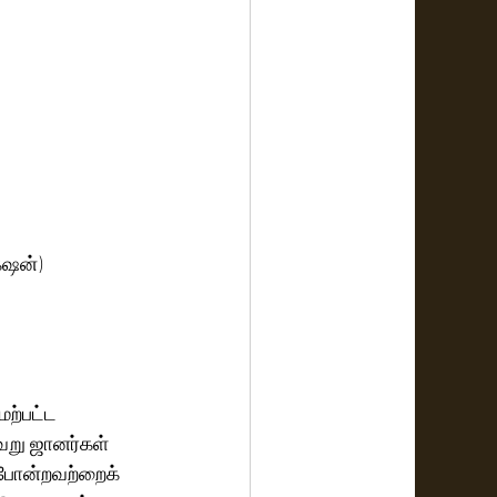
தயாரிப்பாளர்: சக்ரவர்த்தி ராமச்சந்திரா & எஸ். சஷிகாந்த் (YNOT ஸ்டுடியோஸ் புரொடக்‌ஷன்)
ற்பட்ட 
று ஜானர்கள் 
 போன்றவற்றைக் 