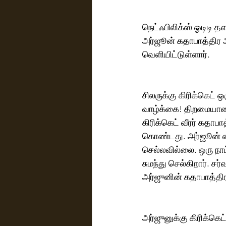
நெட்ஃபிலிக்ஸ் ஓடிடி தள
அர்ஜூன் கதாபாத்திர அ
வெளியிட்டுள்ளார்.
சிலருக்கு கிரிக்கெட்
வாழ்க்கை! திறமையான ந
கிரிக்கெட் வீரர் கதாப
கொண்டது. அர்ஜூன் மைத
செல்லவில்லை. ஒரு நாட்
சுமந்து செல்கிறார். சர
அர்ஜுனின் கதாபாத்தி
அர்ஜுனுக்கு கிரிக்க