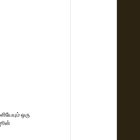
ளியேயும் ஒரு 
ஜூன் 