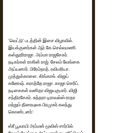
"வெட்டு" படத்தின் இசை விழாவில்,  
இயக்குனர்கள் ஆர்.கே.செல்வமணி, 
கஸ்தூரிராஜா, அம்மா ராஜசேகர், 
நடிகர்கள் ராகின் ராஜ், சேலம் வேங்கை 
அய்யனார், பிரேம்நாத், ரவிமரியா, 
முத்துக்காளை, கிங்காங், விஜய் 
கணேஷ், கராத்தே ராஜா, காஜா செரிப், 
நடிகைகள் வனிதா விஜயகுமார், விஜி 
சந்திரசேகர், சுந்தரா டிராவல்ஸ் ராதா 
மற்றும் திரையுலக பிரமுகர் கலந்து 
கொண்டனர்! 
ஸ்ரீ பூவாயி அம்மன் மூவிஸ் சார்பில், 
சேலம் வேங்கை அய்யனார் தயாரிப்பிலும், 