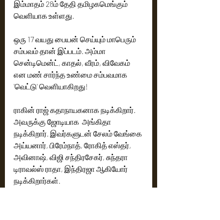
இம்மாதம் 28ம் தேதி தமிழகமெங்கும் 
வெளியாக உள்ளது.
ஒரு 17 வயது பையன் செய்யும் மாபெரும் 
சம்பவம் தான் இப்படம். அம்மா 
சென்டிமென்ட், காதல், வீரம், விவேகம் 
என மண் சார்ந்த உண்மை சம்பவமாக 
'வெட்டு' வெளியாகிறது!
ராகின் ராஜ் கதாநாயகனாக நடிக்கிறார். 
அவருக்கு ஜோடியாக  அங்கிதா 
நடிக்கிறார். இவர்களுடன் சேலம் வேங்கை 
அய்யனார், பிரேம்நாத், ரோகித் எஸ்தர், 
அவினாஷ், விஜி சந்திரசேகர், சுந்தரா 
டிராவல்ஸ் ராதா, இந்திரஜா ஆகியோர் 
நடிக்கிறார்கள்.
கதை, திரைக்கதை, இயக்கம் அம்மா 
ராஜசேகர்.