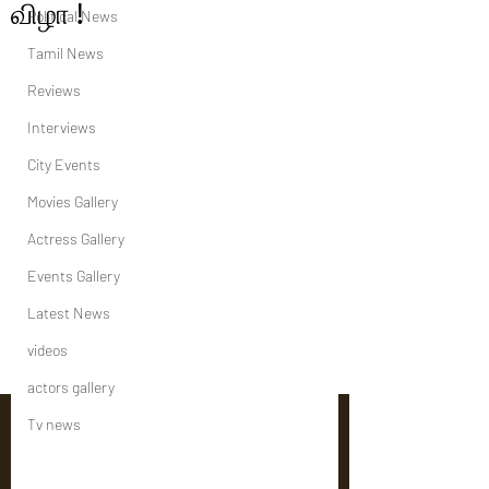
விழா !
Political News
Tamil News
Reviews
Interviews
City Events
Movies Gallery
Actress Gallery
Events Gallery
Latest News
videos
actors gallery
Tv news