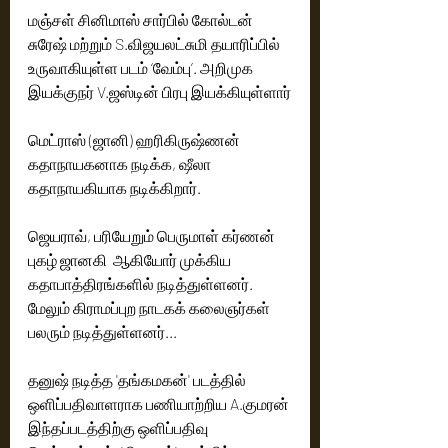
மஞ்சள் சினிமாஸ் சார்பில் கோல்டன் 
சுரேஷ் மற்றும் S.விஜயலட்சுமி தயாரிப்பில் 
உருவாகியுள்ள படம் ‘வேம்பு’. அறிமுக 
இயக்குநர் V.ஜஸ்டின் பிரபு இயக்கியுள்ளார்
மெட்ராஸ் (ஜானி) ஹரிகிருஷ்ணன் 
கதாநாயகனாக நடிக்க, ஷீலா  
கதாநாயகியாக நடிக்கிறார். 
ஜெயராவ், பரியேறும் பெருமாள் கர்ணன் 
புகழ் ஜானகி  ஆகியோர் முக்கிய 
கதாபாத்திரங்களில் நடித்துள்ளனர். 
மேலும் கிராமப்புற நாடகக் கலைஞர்கள் 
பலரும் நடித்துள்ளனர்...
தனுஷ் நடித்த 'தங்கமகன்' படத்தில் 
ஒளிப்பதிவாளராக பணியாற்றிய A.குமரன் 
இந்தப்படத்திற்கு ஒளிப்பதிவு 