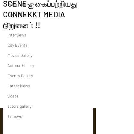
SCENE ஐ கைப்பற்றியது
Political News
CONNEKKT MEDIA
Tamil News
நிறுவனம் !!
Reviews
Interviews
City Events
Movies Gallery
Actress Gallery
Events Gallery
Latest News
videos
actors gallery
Tv news