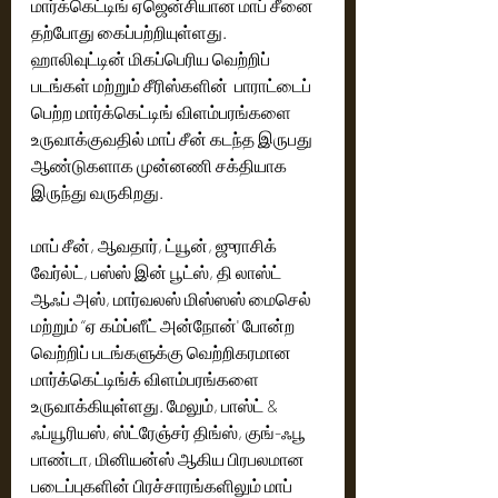
மார்க்கெட்டிங் ஏஜென்சியான மாப் சீனை 
தற்போது கைப்பற்றியுள்ளது. 
ஹாலிவுட்டின் மிகப்பெரிய வெற்றிப் 
படங்கள் மற்றும் சீரிஸ்களின்  பாராட்டைப் 
பெற்ற மார்க்கெட்டிங் விளம்பரங்களை 
உருவாக்குவதில் மாப் சீன் கடந்த இருபது 
ஆண்டுகளாக முன்னணி சக்தியாக 
இருந்து வருகிறது. 
மாப் சீன், ஆவதார், ட்யூன், ஜுராசிக் 
வேர்ல்ட், பஸ்ஸ் இன் பூட்ஸ், தி லாஸ்ட் 
ஆஃப் அஸ், மார்வலஸ் மிஸ்ஸஸ் மைசெல் 
மற்றும் ‘‘ஏ கம்ப்ளீட் அன்நோன்' போன்ற 
வெற்றிப் படங்களுக்கு வெற்றிகரமான 
மார்க்கெட்டிங்க் விளம்பரங்களை 
உருவாக்கியுள்ளது. மேலும், பாஸ்ட் & 
ஃப்யூரியஸ், ஸ்ட்ரேஞ்சர் திங்ஸ், குங்-ஃபூ 
பாண்டா, மினியன்ஸ் ஆகிய பிரபலமான 
படைப்புகளின் பிரச்சாரங்களிலும் மாப் 