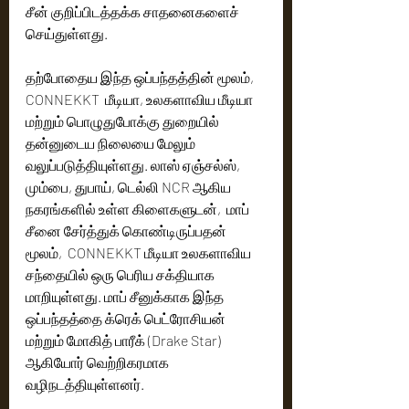
சீன் குறிப்பிடத்தக்க சாதனைகளைச் 
செய்துள்ளது.
தற்போதைய இந்த ஒப்பந்தத்தின் மூலம், 
CONNEKKT  மீடியா, உலகளாவிய மீடியா 
மற்றும் பொழுதுபோக்கு துறையில் 
தன்னுடைய நிலையை மேலும் 
வலுப்படுத்தியுள்ளது. லாஸ் ஏஞ்சல்ஸ், 
மும்பை, துபாய், டெல்லி NCR ஆகிய 
நகரங்களில் உள்ள கிளைகளுடன்,  மாப் 
சீனை சேர்த்துக் கொண்டிருப்பதன் 
மூலம்,  CONNEKKT மீடியா உலகளாவிய 
சந்தையில் ஒரு பெரிய சக்தியாக 
மாறியுள்ளது. மாப் சீனுக்காக இந்த 
ஒப்பந்தத்தை க்ரெக் பெட்ரோசியன் 
மற்றும் மோகித் பாரீக் (Drake Star) 
ஆகியோர் வெற்றிகரமாக 
வழிநடத்தியுள்ளனர்.