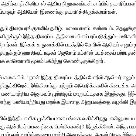
ஆசிர்வாத் சினிமாஸ் ஆகிய நிறுவனங்கள் சார்பில் தயாரிப்பாளர
ம்பாவூர் ஆகியோர் இணைந்து தயாரித்திருக்கிறார்கள். 
தும் திரையரங்குகளில் தமிழ், மலையாளம், கன்னடம், தெலுங்க
ுக்கும் இந்த திரைப்படத்தினை விளம்பரப்படுத்தும் பணிகளில
கிறார்கள். இந்தத் தருணத்தில் படத்தில் போரிஸ் ஆலிவர் எனும்
்திருக்கும் ஹாலிவுட் நடிகர் ஜெரோம் ஃப்ளின் படத்தைப் பற்றி 
 காணொளி மூலம் பகிர்ந்து கொண்டிருக்கிறார். 
ுகையில், '' நான் இந்த திரைப்படத்தில் போரீஸ் ஆலிவர் எனும் 
த்திருக்கிறேன். இங்கிலாந்து மற்றும் அமெரிக்காவில் கிடைத்த
் பணியாற்றிய அனுபவம் முற்றிலும் மாறுபட்டதாக இருந்தது. இந்
து பணியாற்றியது மறக்க இயலாத அனுபவத்தை வழங்கி இருக
ல் இந்தியா மிக முக்கியமான பங்கை வகிக்கிறது. என்னுடை
ற்கு ஆன்மீகப் பயணத்தை மேற்கொண்டு இருக்கிறேன். அந்த ப
மும் என் வாழ்க்கையை மாற்றி அமைத்தது. அதன் பிறகு இந்த