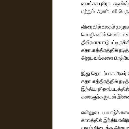
லைக்கா புரொடக்ஷன்ஸ் 
மற்றும்  ஆண்டனி பெரு
விரைவில் உலகம் முழுவ
மொழிகளில் வெளியாகவிர
தீவிரமாக ஈடுபட்டிருக்
கதாபாத்திரத்தில் நடித
அனுபவங்களை பிரத்யேக
இது தொடர்பாக அவர் பேச
கதாபாத்திரத்தில் நடி
இந்திய திரைப்படத்தில
கலைஞர்களுடன் இணைந்
என்னுடைய வாழ்க்கையி
காலத்தில் இந்தியாவி
மூலம் கிடைத்த அனுபவ