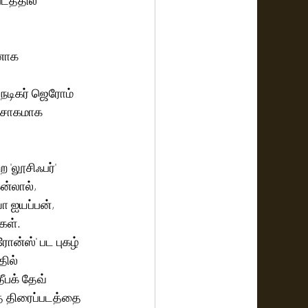
டத்தில் 
னாக 
ன நடிகர் ஜெரோம் 
ற்சாகமாக 
 'லூசிஃபர்' 
ன்லால், 
ா ஐயப்பன், 
கள். 
ன்ஸ்' பட புகழ் 
ில் 
ீபக் தேவ் 
த திரைப்படத்தை 