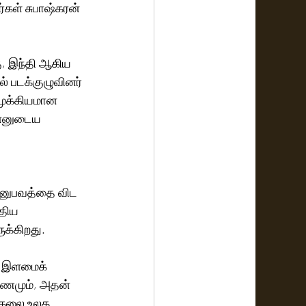
்கள் சுபாஷ்கரன் 
ு, இந்தி ஆகிய 
் படக்குழுவினர் 
 முக்கியமான 
தன்னுடைய 
 அனுபவத்தை விட 
திய 
்கிறது. 
ய இளமைக் 
யணமும், அதன் 
 கலை உலக 