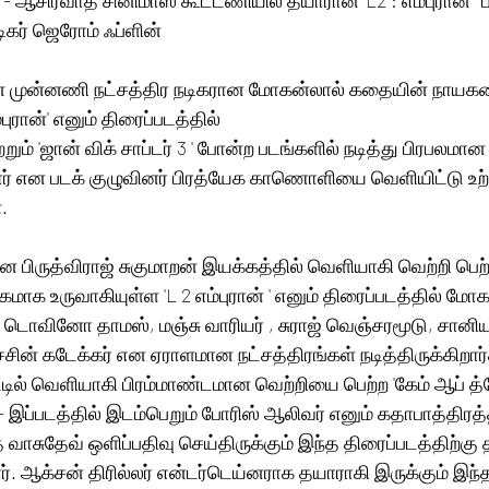
 ஆசிர்வாத் சினிமாஸ் கூட்டணியில் தயாரான' L2 : எம்புரான் ' ப
கர் ஜெரோம் ஃப்ளின்
 முன்னணி நட்சத்திர நடிகரான மோகன்லால் கதையின் நாயக
ம்புரான்' எனும் திரைப்படத்தில்
ற்றும் 'ஜான் விக் சாப்டர் 3 ' போன்ற படங்களில் நடித்து பிரபலமா
ிறார் என படக் குழுவினர் பிரத்யேக காணொளியை வெளியிட்டு உ
.
ன பிருத்விராஜ் சுகுமாறன் இயக்கத்தில் வெளியாகி வெற்றி பெற்ற
மாக உருவாகியுள்ள 'L 2 எம்புரான் ' எனும் திரைப்படத்தில் மோக
், டொவினோ தாமஸ், மஞ்சு வாரியர் , சுராஜ் வெஞ்சரமூடு, சானிய
ச்சின் கடேக்கர் என ஏராளமான நட்சத்திரங்கள் நடித்திருக்கிறார்
ில் வெளியாகி பிரம்மாண்டமான வெற்றியை பெற்ற 'கேம் ஆப் த்ரோ
- இப்படத்தில் இடம்பெறும் போரிஸ் ஆலிவர் எனும் கதாபாத்திரத்த
ஜித் வாசுதேவ் ஒளிப்பதிவு செய்திருக்கும் இந்த திரைப்படத்திற்கு த
. ஆக்சன் திரில்லர் என்டர்டெய்னராக தயாராகி இருக்கும் இந்