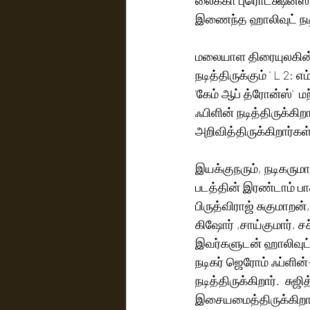
லைக்கா புரொடக்ஷன்ஸ் -
இணைந்த ஹாலிவுட் நடி
மலையாள திரையுலகின்
நடித்திருக்கும் ' L 2: எ
'கேம் ஆப் த்ரோன்ஸ்'  ம
ஃபிளின் நடித்திருக்க
அறிவித்திருக்கிறார்கள்
இயக்குநரும், நடிகருமா
படத்தின் இரண்டாம் பாக
பிருத்விராஜ் சுகுமாறன
கிஷோர் ,சாய்குமார், ச
இவர்களுடன் ஹாலிவுட்ட
நடிகர் ஜெரோம் ஃப்ளின்
நடித்திருக்கிறார்.  சு
இசையமைத்திருக்கிறார்