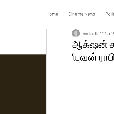
Home
Cinema News
Poli
Movies Gallery
mediatalks001
Actress G
Mar 1
ஆக்‌ஷன் க
‘யுவன் ரா
Tv news