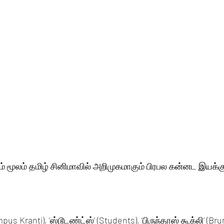
டம் மூலம் தமிழ் சினிமாவில் அறிமுகமாகும் பிரபல கன்னட இயக்க
pus Kranti), ’ஸ்டூடண்ட்ஸ்’ (Students), ’பிருந்தாஸ் கூக்லி’ (Br