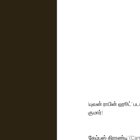
’யுவன் ராபின் ஹூட்’ ப
குமார்!
‘கேம்பஸ் கிராண்டி’ (Cam