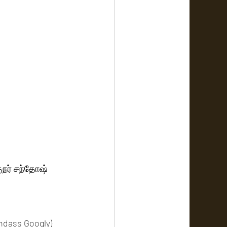
ுநர் சந்தோஷ் 
undass Googly) 