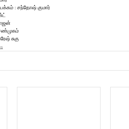
்கம் : சந்தோஷ் குமார்
்ட்
ராஜன்
சண்முகம்
ுரேஷ் சுகு
ws