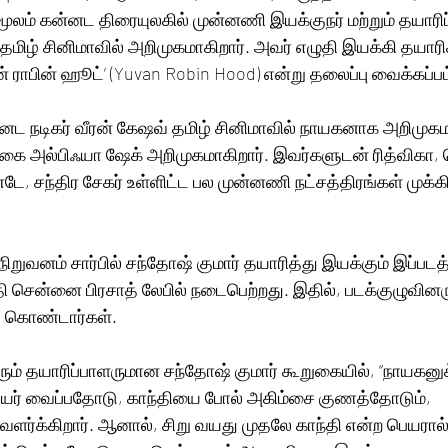
ூலம் கன்னட திரையுலகில் முன்னணி இயக்குநர் மற்றும் தயாரி
 தமிழ் சினிமாவில் அறிமுகமாகிறார். அவர் எழுதி இயக்கி தயாரிக
ுவன் ராபின் ஹூட்’ (Yuvan Robin Hood) என்று தலைப்பு வைக்கப்பட
்னட நடிகர் வீரன் கேஷவ் தமிழ் சினிமாவில் நாயகனாக அறிமுகமா
டிகை அல்பிஃயா ஷேக் அறிமுகமாகிறார். இவர்களுடன் ரித்விக
ண்டே, சந்திர சேகர் உள்ளிட்ட பல முன்னணி நட்சத்திரங்கள் முக்
நிறுவனம் சார்பில் சந்தோஷ் குமார் தயாரித்து இயக்கும் இப்படத
ேதி சென்னை பிரசாத் லேபில் நடைபெற்றது. இதில், படக்குழுவின
து கொண்டார்கள்.
நரும் தயாரிப்பாளருமான சந்தோஷ் குமார் கூறுகையில், “நாயகன
பெயர் வைப்பதோடு, காந்தியை போல் அகிம்சை குணத்தோடும், 
்க்கிறார். ஆனால், சிறு வயது முதலே காந்தி என்ற பெயரால் 