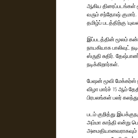
ஆகிய திரைப்படங்கள் ம
வரும் சந்தோஷ் குமார்,
தமிழ்ப் படத்திற்கு ’ய
இப்படத்தின் மூலம் கன
நாயகியாக பாலிவுட் ந
ஸ்ருதி சுதிர், தேஷ்பா
நடிக்கிறார்கள்.
பேஷன் மூவி மேக்கர்ஸ் 
விழா மார்ச் 15 ஆம் த
பிரபலங்கள் பலர் கலந்
படம் குறித்து இயக்கு
அம்மா காந்தி என்று 
அமைதியானவராகவும் வளர