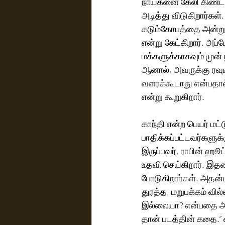
நாயகனை கேலி கிண்டல்
அடித்து விடுகிறார்க
கடும்கோபத்தை அன்று 
என்று கேட்கிறார். அப்
மக்களுக்காகவும் முன் 
ஆனால், அவருக்கு ரவுடி
வளரக்கூடாது என்பதால
என்று கூறுகிறார்.
காந்தி என்ற பெயர் மட
பாதிக்கப்பட்டவர்களுக்
இருப்பவர், ராபின் ஹூ
உதவி செய்கிறார். இதன
போடுகிறார்கள். அதன்ப
துரத்த, மறுபக்கம் வில்
இல்லையா? என்பதை அதிரடியான ஆக்‌ஷன் காட்சிகளோடும்,
தான் படத்தின் கதை.” எ