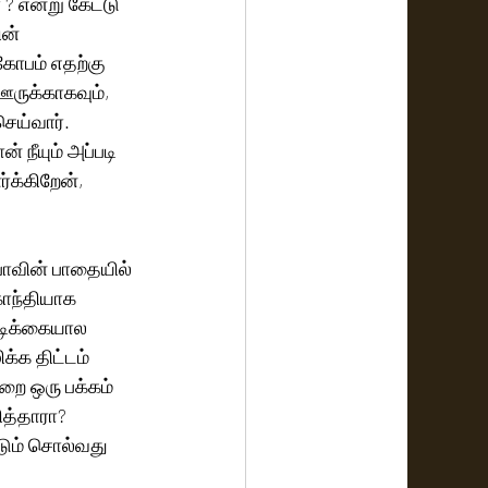
 என்று கேட்டு 
ன் 
கோபம் எதற்கு 
ஊருக்காகவும், 
ெய்வார். 
 நீயும் அப்படி 
க்கிறேன், 
பாவின் பாதையில் 
காந்தியாக 
வடிக்கையால 
்க திட்டம் 
றை ஒரு பக்கம் 
ித்தாரா? 