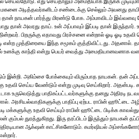
 செய்வதோடு, எது செய்தாலும் அமைதியாக இருக்க முடியுமா ?
ள். மகனை அடித்தவர்களிடம் சண்டைக்கு செல்லும் அவனது தாயி
தான் நாயகன் பார்த்து மிரண்டு போக, அம்மாவிடம் இவ்வளவு 
போது தான் அவரது தாய், உன் அப்பாவும் இப்படி தான் இருந்தார். 
நின்றவர், பிறருக்கு எதாவது பிரச்சனை என்றால் ஓடி ஓடி உதவி ச
 என்ற முத்திரையை இந்த சமூகம் குத்திவிட்டது. அதனால், தான்
் உனக்கு காந்தி என்று பெயர் வைத்து அமைதியானவனாக வளர்
்டும் இன்றி, அகிம்சை போக்கையும் விரும்பாத நாயகன், தன் அப்
கு உதவி செய்ய வேண்டும் என்று முடிவு செய்கிறார். அதன்படி, 
ட்டாக உருவெடுத்து பாதிகப்பட்டவர்களுக்கு தனது அதிரடி நட
ால், அரசியல்வாதிகளுக்கு பாதிப்பு ஏற்பட ராபின் ஹூட்டை அழிக
டி மக்களுக்கு உதவி செய்யும் ராபின் ஹூட்டை பிடிக்க காவல்து
லன் கும்பல் துரத்துகிறது. இரு தரப்பிடம் இருந்தும் நாயகன் தப்ப
 கமர்ஷியல் அம்சங்களோடும் சொல்வது 
ன்றார்.