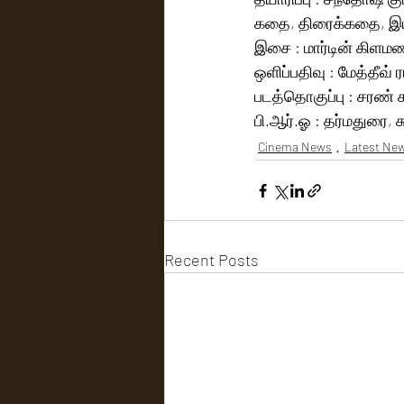
கதை, திரைக்கதை, இயக
இசை : மார்டின் கிளமண
ஒளிப்பதிவு : மேத்தீவ் 
படத்தொகுப்பு : சரண் 
பி.ஆர்.ஓ : தர்மதுரை, ச
Cinema News
Latest Ne
Recent Posts