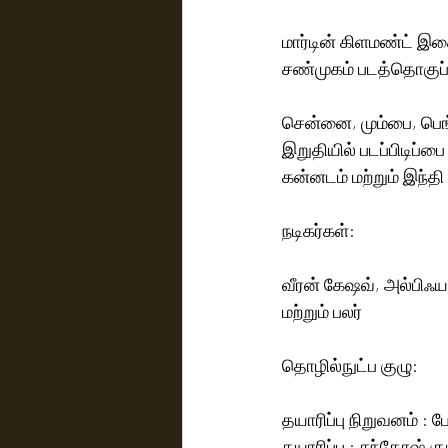
மார்டின் கிளமண்ட் இசை
சண்முகம் படத்தொகுப்பு
சென்னை, மும்பை, பெங்க
இறுதியில் படப்பிடிப்ப
கன்னடம் மற்றும் இந்த
நடிகர்கள்:
வீரன் கேஷவ், அல்பிஃயா
மற்றும் பலர்
தொழில்நுட்ப குழு:
தயாரிப்பு நிறுவனம் : 
தயாரிப்பு : சந்தோஷ் கு