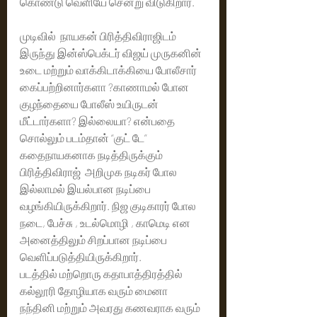
கொண்டு வெளியே சென்று விடுகிறார்.
முடிவில்  நாயகன் பிரித்திவிராஜிடம் 
இருந்து இன்ஸ்பெக்டர் விஜய் முருகனின் 
உடை மற்றும் வாக்கிடாக்கியை போலீசார் 
கைப்பற்றினார்களா ?காணாமல் போன 
குழந்தையை போலீஸ் உயிருடன் 
மீட்டார்களா? இல்லையா? என்பதை 
சொல்லும் படம்தான் “குட் டே” 
கதைநாயகனாக நடித்திருக்கும் 
பிரித்திவிராஜ்  அறிமுக நடிகர் போல 
இல்லாமல் இயல்பான நடிப்பை 
வழங்கியிருக்கிறார். நிஜ குடிகாரர் போல 
நடை, பேச்சு , உடல்மொழி , காமெடி என 
அனைத்திலும் சிறப்பான நடிப்பை 
வெளிப்படுத்தியிருக்கிறார்.
படத்தில் மற்றொரு கதாபாத்திரத்தில் 
கல்லூரி தோழியாக வரும் மைனா 
நந்தினி மற்றும் அவரது கணவராக வரும் 