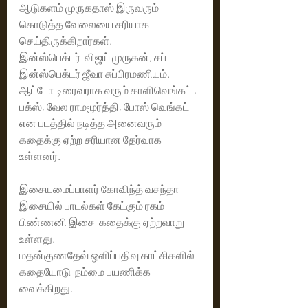
ஆடுகளம் முருகதாஸ் இருவரும் 
கொடுத்த வேலையை சரியாக 
செய்திருக்கிறார்கள்.  
இன்ஸ்பெக்டர்  விஜய் முருகன், சப்-
இன்ஸ்பெக்டர் ஜீவா சுப்பிரமணியம். 
ஆட்டோ டிரைவராக வரும் காளிவெங்கட் ,  
பக்ஸ், வேல ராமமூர்த்தி, போஸ் வெங்கட் 
என படத்தில் நடித்த அனைவரும் 
கதைக்கு ஏற்ற சரியான தேர்வாக 
உள்ளனர்.
இசையமைப்பாளர் கோவிந்த் வசந்தா 
இசையில் பாடல்கள் கேட்கும் ரகம் 
பிண்ணனி இசை  கதைக்கு ஏற்றவாறு 
உள்ளது. 
மதன்குணதேவ் ஒளிப்பதிவு காட்சிகளில் 
கதையோடு  நம்மை பயணிக்க 
வைக்கிறது.