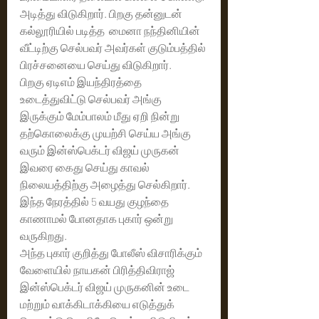
அடித்து விடுகிறார். பிறகு தன்னுடன்  
கல்லூரியில் படித்த  மைனா நந்தினியின் 
வீட்டிற்கு செல்பவர் அவர்கள் குடும்பத்தில் 
பிரச்சனையை செய்து விடுகிறார்.
பிறகு ஏடிஎம் இயந்திரத்தை  
உடைத்துவிட்டு செல்பவர் அங்கு 
இருக்கும் மேம்பாலம் மீது ஏறி நின்று 
தற்கொலைக்கு முயற்சி செய்ய அங்கு 
வரும் இன்ஸ்பெக்டர் விஜய் முருகன் 
இவரை கைது செய்து காவல் 
நிலையத்திற்கு அழைத்து செல்கிறார்.
இந்த நேரத்தில் 5 வயது குழந்தை 
காணாமல் போனதாக புகார் ஒன்று 
வருகிறது.  
அந்த புகார் குறித்து போலீஸ் விசாரிக்கும் 
வேளையில் நாயகன் பிரித்திவிராஜ் 
இன்ஸ்பெக்டர் விஜய் முருகனின் உடை 
மற்றும் வாக்கிடாக்கியை எடுத்துக் 