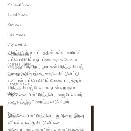
Political News
Tamil News
Reviews
Interviews
City Events
திருப்பூரில் மாவட்டத்தில்  உள்ள பனியன் 
Movies Gallery
கம்பெனியில் சூப்பர்வைசராக வேலை 
Actress Gallery
பார்த்து வருகிறார் நாயகன் பிரித்திவிராஜ்  
தனது குடும்பத்தை ஊரில் விட்டுவிட்டு 
Events Gallery
பனியன்  கம்பெனியில் வேலை பார்க்கும் 
Latest News
பிரித்திவிராஜ் மேலாளருடன் ஏற்படும்  
videos
பிரச்சனையில் பிரித்திவிராஜை மேலாளர் 
கன்னத்தில் அறைந்து விடுகிறார்.
actors gallery
Tv news
இந்நிலையில் பிரித்திவிராஜ் அன்று  இரவு 
வீட்டில் குடித்துவிட்டு வீட்டின் 
உரிமையாளர் தலையில் கல்லை கொண்டு 