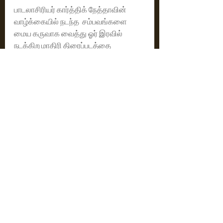
பாடலாசிரியர் கார்த்திக் நேத்தாவின் 
வாழ்க்கையில் நடந்த  சம்பவங்களை 
மைய கருவாக வைத்து ஓர் இரவில் 
நடக்கிற மாதிரி திரைப்படத்தை 
உருவாக்கியிருக்கிறார் இயக்குனர் N 
அரவிந்தன் 
இத்திரைப்படத்தை சிரிக்க மற்றும் 
சிந்திக்க வைத்திருக்கும் 
இயக்குனருக்கு பாராட்டுக்கள். 
ரேட்டிங் - 3 / 5
Cinema News
Latest News
See All