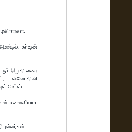
்கிறார்கள்.
 ஆண்டில், தர்ஷன் 
வரும் இறுதி வரை 
ட், – வினோதினி 
ஸ் மேட்ஸ்’ 
ணவன் மனைவியாக 
யுள்ளர்கள் .