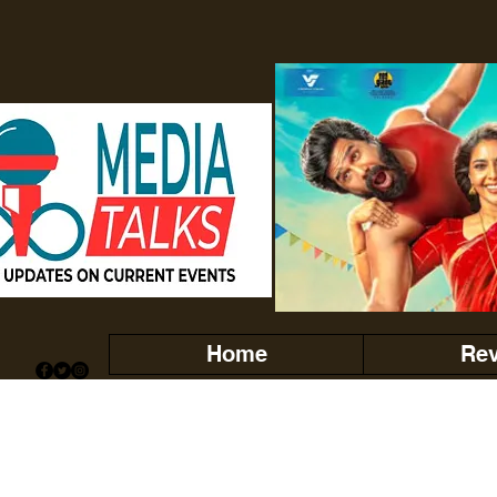
Home
Re