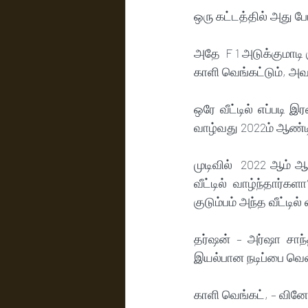
ஒரு கட்டத்தில் அது 
அதே  F 1 அடுக்குமாடி க
காளி வெங்கட்டும், அ
ஒரே வீட்டில் எப்படி இ
வாழ்வது 2022ம் ஆண்டில
முடிவில்  2022 ஆம் 
வீட்டில் வாழ்ந்தார்
குடும்பம் அந்த வீட்டி
தர்ஷன் – அர்ஷா சா
இயல்பான நடிப்பை வெளிப
காளி வெங்கட், – வினோ