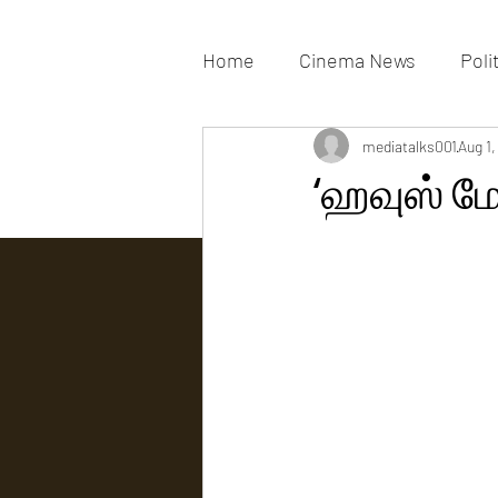
Home
Cinema News
Poli
Movies Gallery
mediatalks001
Actress G
Aug 1,
‘ஹவுஸ் மே
Tv news