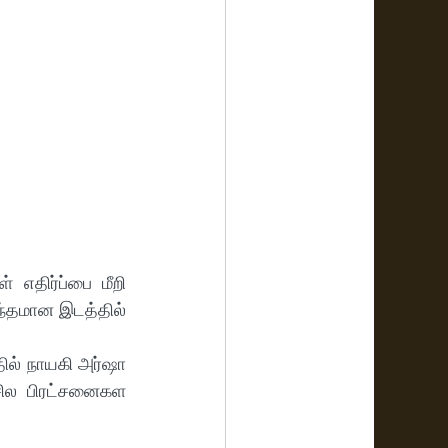
எதிர்ப்பை மீறி 
ந்தமான இடத்தில் 
தில் நாயகி அர்ஷா 
சில பிரட்சனைகள 