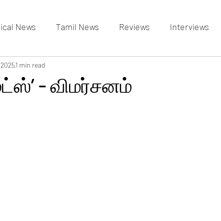
tical News
Tamil News
Reviews
Interviews
allery
 2025
1 min read
Events Gallery
Latest News
videos
ட்ஸ்’ - விமர்சனம்