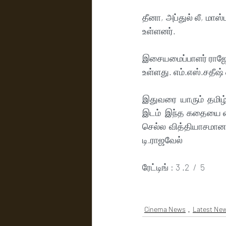
தீனா, அப்துல் லீ, மா
உள்ளனர்.
இசையமைப்பாளர் ராஜேஷ
உள்ளது. எம்.எஸ்.சதீஷ்
இதுவரை யாரும் தமிழ்
இடம்  இந்த கதையை மை
செல்ல வித்தியாசமான 
டி.ராஜவேல் 
ரேட்டிங் : 3 .2  /  5
Cinema News
Latest Ne