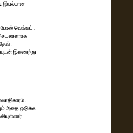
டி இயல்பான 
ோஸ் வெங்கட் , 
ை செயலாளராக 
தேவ் , 
ையுடன் இணைந்து 
வாதிகாரம் , 
ும் அதை ஒடுக்க 
யுள்ளார்  