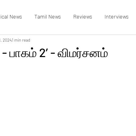
tical News
Tamil News
Reviews
Interviews
allery
1, 2024
1 min read
Events Gallery
Latest News
videos
- பாகம் 2’ - விமர்சனம்