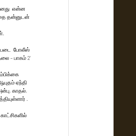
ானது  என்ன 
தை தன்னுடன் 
 
். 
 படை  போலீஸ் 
லை – பாகம் 2’ 
ம்பிக்கை 
யுதம் ஏந்தி 
்பு, காதல், 
்தியுள்ளார் .
காட்சிகளில் 