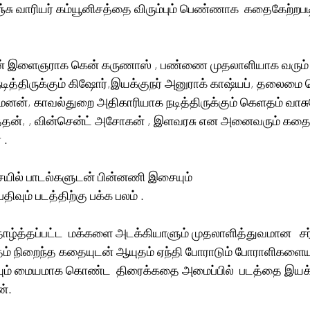
ஞ்சு வாரியர் கம்யூனிசத்தை விரும்பும் பெண்ணாக  கதைகேற்றப
ின் இளைஞராக கென் கருணாஸ் , பண்ணை முதலாளியாக வரும் ப
ித்திருக்கும் கிஷோர்,இயக்குநர் அனுராக் காஷ்யப், தலைம
் மேனன், காவல்துறை அதிகாரியாக நடித்திருக்கும் கெளதம் வாசு
ேத்தன், , வின்சென்ட் அசோகன் , இளவரசு என அனைவரும் கத
 .
ல் பாடல்களுடன் பின்னணி இசையும் 
திவும் படத்திற்கு பக்க பலம் .
ழ்த்தப்பட்ட  மக்களை அடக்கியாளும் முதலாளித்துவமான   சர்
் நிறைந்த கதையுடன் ஆயுதம் ஏந்தி போராடும் போராளிகளைய
ையும் மையமாக கொண்ட  திரைக்கதை அமைப்பில்  படத்தை இயக்கி
ன்.