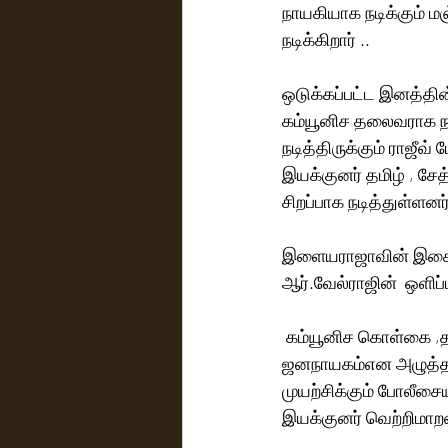
நாயகியாக நடிக்கும் ம
நடிக்கிறார் .. 
ஒடுக்கப்பட்ட இனத்த
கம்யூனிச தலைவராக நட
நடித்திருக்கும் ராஜீவ
இயக்குனர் தமிழ் , ச
சிறப்பாக நடித்துள்ளனர்
இளையராஜாவின் இசையி
ஆர்.வேல்ராஜின்  ஒளிப்ப
 கம்யூனிச கொள்கை ,தா
ஜனநாயகம்என அழுத்தம
முயற்சிக்கும் போலீச
இயக்குனர் வெற்றிமாற