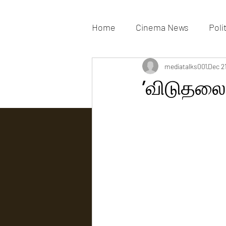
Home
Cinema News
Poli
Movies Gallery
mediatalks001
Actress G
Dec 2
’விடுதலை 
Tv news