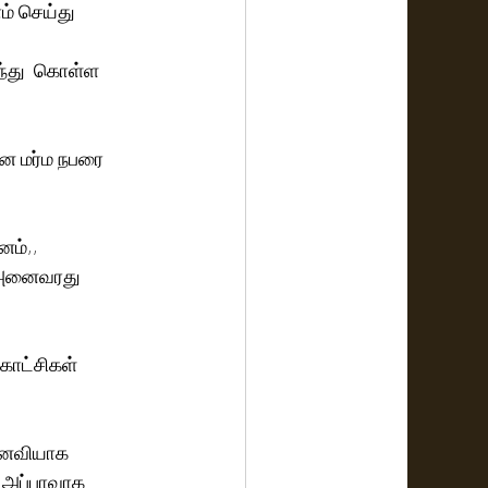
் செய்து 
ந்து  கொள்ள 
ன மர்ம நபரை  
ம்,, 
ி அனைவரது 
காட்சிகள் 
னைவியாக 
, அப்பாவாக 