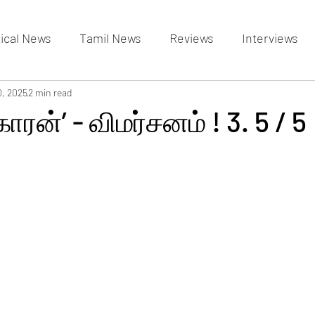
tical News
Tamil News
Reviews
Interviews
allery
0, 2025
2 min read
Events Gallery
Latest News
videos
ாரன்’ - விமர்சனம் ! 3. 5 / 5