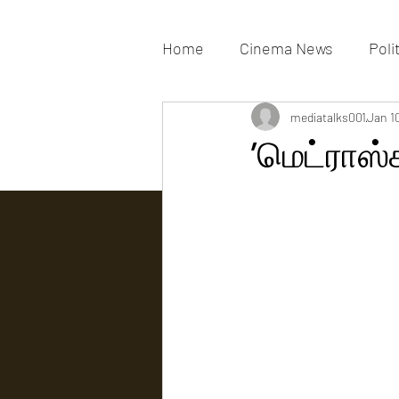
Home
Cinema News
Poli
Movies Gallery
mediatalks001
Actress G
Jan 1
’மெட்ராஸ்க
Tv news