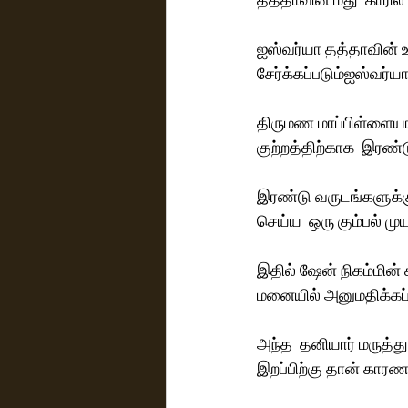
ஐஸ்வர்யா தத்தாவின் உ
சேர்க்கப்படும்ஐஸ்வர்ய
திருமண மாப்பிள்ளைய
குற்றத்திற்காக  இரண
இரண்டு வருடங்களுக்க
செய்ய  ஒரு கும்பல் முய
இதில் ஷேன் நிகம்மின்
மனையில் அனுமதிக்கப்
அந்த  தனியார் மருத்த
இறப்பிற்கு தான் கார