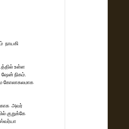
  நாயகி 
்தில் உள்ள 
ஷேன் நிகம்.
டமே கோலாகலமாக 
காக  அவர் 
ல் குறுக்கே 
்வர்யா 