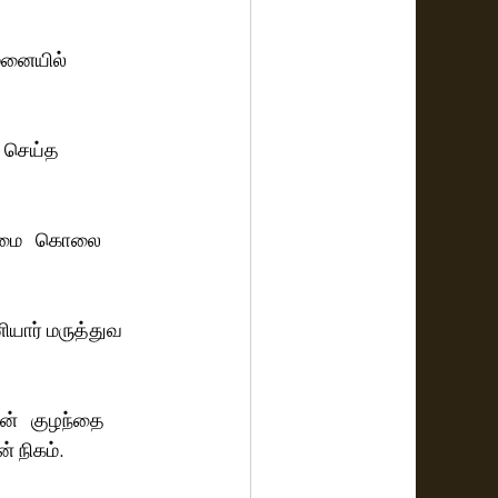
மனையில் 
 செய்த 
ம்மை   கொலை 
யார் மருத்துவ 
ன்   குழந்தை 
நிகம்.  