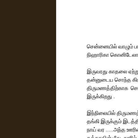
சென்னையில் வாழும் ப
நிஹாரிகா கொனிடேலாவை
இருவரது காதலை ஏற்று
தன்னுடைய சொந்த கிரா
திருமணத்திற்காக  ச
இருக்கிறது .
இந்நிலையில் திருமணத
தங்கி இருக்கும் இடத்த
நாய் வர ,,,,,அந்த 
தத்தாவின் மீது  காரில்