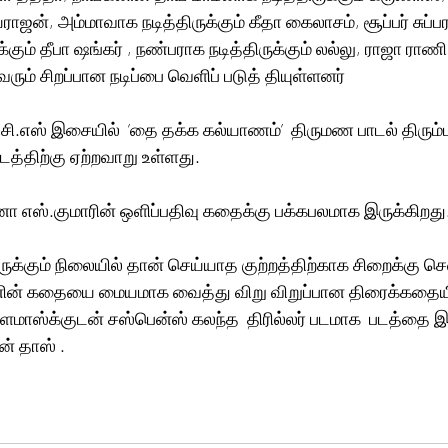
யராஜன், அம்மாவாக நடித்திருக்கும் கீதா கைலாசம், சூப்பர் சுப்ப
கும் தீபா ஷங்கர் , நண்பராக நடித்திருக்கும் லல்லு, ராஜா ராண
ும் சிறப்பான நடிப்பை வெளிப் படுத் தியுள்ளனர் 
ி.எஸ் இசையில்  ’தை தக்க கல்யாணம்’  திருமண பாடல் திரும்ப த
த்திற்கு ஏற்றவாறு உள்ளது. 
னா எஸ்.குமாரின் ஒளிப்பதிவு கதைக்கு பக்கபலமாக இருக்கிறது
்கும் நிலையில் தான் செய்யாத குற்றத்திற்காக சிறைக்கு செ
கனின் கதையை மையமாக வைத்து விறு விறுப்பான திரைக்கதையில
மாஸ்க்குடன் சஸ்பென்ஸ் கலந்த  திரில்லர் படமாக  படத்தை இய
் தாஸ் .