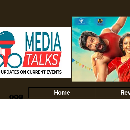
Home
Re