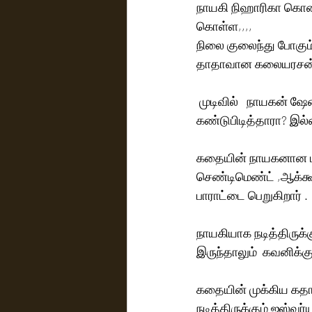
நாயகி நிஹாரிகா கொனி
கொள்ள,,,,
நிலை குலைந்து போகும்
தாதாவான கலையரசன் இர
 முடிவில்   நாயகன் ஷ
கண்டுபிடித்தாரா? இல்
கதையின் நாயகனான மலை
செண்டிமெண்ட் ,ஆக்க்
பாராட்டை பெறுகிறார் .
நாயகியாக நடித்திருக்
இருந்தாலும்  கவனிக்கும்
கதையின் முக்கிய கதா
நடித்திருக்கும் ஐஸ்வ