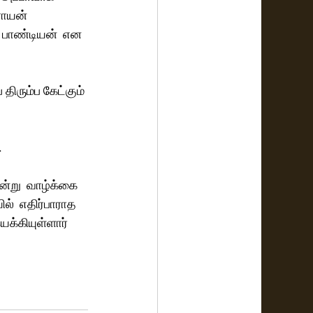
ராயன் 
ி பாண்டியன்  என 
ிரும்ப கேட்கும் 
.
ன்று  வாழ்க்கை 
்  எதிர்பாராத 
க்கியுள்ளார் 