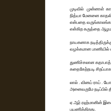
முடிவில்   முன்னாள் 
நித்யா மேனனை காதலி
என்பதை வருங்காலங்க
என்கிற கருத்தை ஆழமாக
நாயகனாக நடித்திருக்க
வழக்கமான பாணியில் சிற
துணிச்சலான கதாபாத்திர
கதைகேற்றபடி சிறப்பாக 
லால் , வினய் ராய் , 
அனைவருமே நடிப்பில் த
ஏ.ஆர்.ரஹ்மானின் இச
பயணிக்கிறது. 