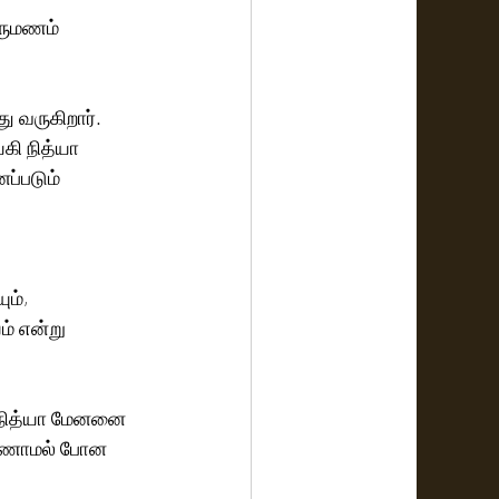
ிருமணம் 
 வருகிறார்.  
ி நித்யா 
ப்படும் 
ம், 
் என்று 
 நித்யா மேனனை 
 காணாமல் போன 