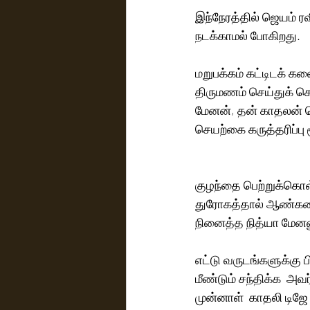
இந்நேரத்தில் ஜெயம் ர
நடக்காமல் போகிறது. 
மறுபக்கம் கட்டிடக் க
திருமணம் செய்துக் க
மேனன், தன் காதலன் செய
செயற்கை கருத்தரிப்பு
குழந்தை பெற்றுக்கொள்
துரோகத்தால் ஆண்களை 
நினைத்த நித்யா மேனனும
எட்டு வருடங்களுக்கு
மீண்டும் சந்திக்க  அ
முன்னாள்  காதலி டிஜே 