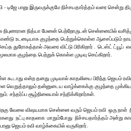
வி – டிஜே பானு இருவருக்குமே நிச்சயதார்த்தம் வரை சென்று த
லை நிபுணரான நித்யா மேனன் பெற்றோருடன் சென்னையில் வசித்து
ொண்டு உடனடியாக குழந்தை பெற்றுக்கொள்ள ஆசைப்படும் நாயக
்த துரோகத்தால் அவரை விட்டு பிரிகிறார் .  டெஸ்ட் ட்யூப்  என
 மூலமாக குழந்தை பெற்றுக் கொள்ள முடிவு செய்கிறார்.
ள கூடாது என்ற தனது முடிவால் காதலியை பிரிந்த ஜெயம் ரவியு
வெறுத்தாலும் தன்னுடைய வாழ்க்கைக்கு குழந்தை முக்கியம
், சந்தர்ப்ப சூழ்நிலையால் சந்திக்கிறார்கள். 
 பிறகு வேலை விஷயமாக சென்னை வரும் ஜெயம் ரவி  ஒரு நாள் 
வர்களது  நட்பு காதலாக  மாறும்போது  நிச்சயதார்த்தம் அன்று
பானு ஜெயம் ரவி வாழ்க்கையில் வருகிறார்.  