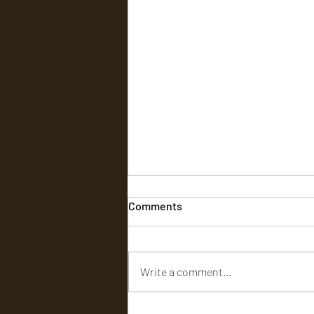
Comments
Write a comment...
'நேச்சுரல் ஸ்டார்' நானி