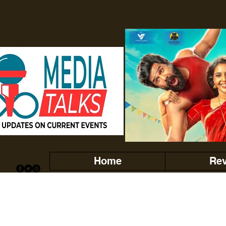
Home
Re