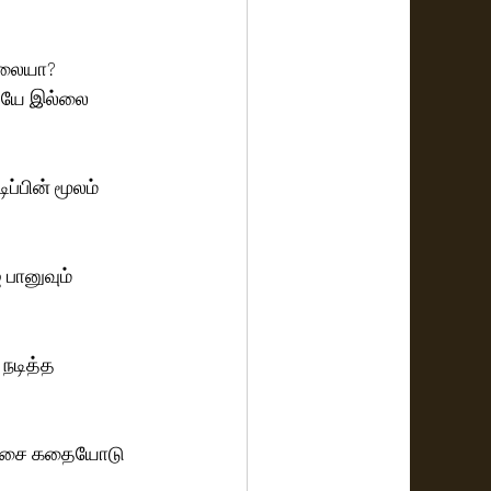
லையா?  
ையே இல்லை 
்பின் மூலம் 
 பானுவும் 
நடித்த 
ி இசை கதையோடு 