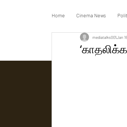
Home
Cinema News
Poli
Movies Gallery
mediatalks001
Actress G
Jan 1
‘காதலிக்க
Tv news