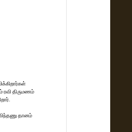
க்கிறார்கள் 
் ரவி திருமணம் 
றார்.
விந்தணு தானம் 