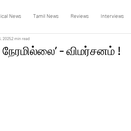
tical News
Tamil News
Reviews
Interviews
allery
6, 2025
2 min read
Events Gallery
Latest News
videos
 நேரமில்லை’ - விமர்சனம் !