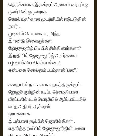
நெருக்கமாக இருக்கும் அனைவரையும் ஒ
ருவர் பின் ஒருவராக 
கொல்வதற்கான முயற்சியில் ஈடுபடுகின்
றனர் . 
முடிவில் கொலைகார அந்த  
இரண்டு இளைஞர்கள்  
ஜோஜு ஜார்ஜ் பிடியில் சிக்கினார்களா? 
இறுதியில் ஜோஜு ஜார்ஜ் அவர்களை   
பழிவாங்கிய விதம் என்ன ? 
என்பதை சொல்லும் படம்தான் ‘’பணி’’
கதையின் நாயகனாக 
 நடித்திருக்கும் 
ஜோஜூ ஜார்ஜின் நடிப்பு அமைதியான 
மிரட்டலில் உடல் மொழியில் ஆர்ப்பாட்டமில்
லாத அதிரடி ஆக்‌ஷன் 
நாயகனாக  
இயல்பான நடிப்பில் ஜொலிக்கிறார் .
எதார்த்த நடிப்பில் 
ஜோஜு ஜார்ஜின் மனை
வியாக அபிநயாஆனந்த்