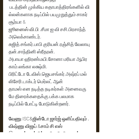
 படத்தின் முக்கிய கதாபாத்திரங்களில் வி
ல்லன்களாக நடிப்பில் பயமுறுத்தும் சாகர் 
சூர்யா & 
ஜூனைஸ் வி.பி
 ,சீமா ஐ வி சசி,பிரசாந்த் 
அலெக்சாண்டர், 
சுஜித் சங்கர்,பாபி குரியன்,ரஞ்சித் வேலாயு
தன்,சாந்தினி ஸ்ரீதரன்,
அபாயா ஹிரண்மயி,சோனா மரியா ஆபிர
காம்,லங்கா லக்ஷ்மி,
பிரிட்டோ டேவிஸ்,ஜெயசங்கர்,அஷ்ரப் மல்
லிசேரி.டாக்டர் மெர்லட் ஆன் 
தாமஸ் என நடித்த நடிகர்கள் அனைவரு
மே திரைக்கதைக்கு பக்க பலமாக 
நடிப்பில் போட்டி போடுகின்றனர். 
வேணு ISC&ஜின்டோ ஜார்ஜ் ஒளிப்பதிவும் ,
விஷ்ணு விஜய் &சாம் சி எஸ் 
இசையும் படத்திற்கு மிக பெரிய பலம் .