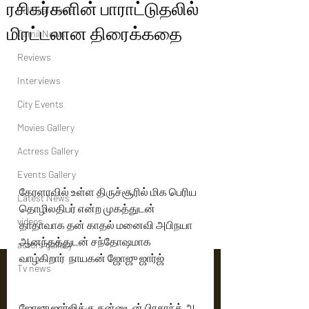
ரசிகர்களின் பாராட்டுதலில்
Political News
மிரட்டலான திரைக்கதை
Tamil News
Reviews
Interviews
City Events
Movies Gallery
Actress Gallery
Events Gallery
கேரளாவில் உள்ள திருச்சூரில் மிக பெரிய 
Latest News
தொழிலதிபர் என்ற முகத்துடன் 
videos
தாதாவாக தன் காதல் மனைவி அபிநயா 
ஆனந்தத்துடன் சந்தோஷமாக  
actors gallery
வாழ்கிறார்  நாயகன் ஜோஜு ஜார்ஜ்  
Tv news
ஜோஜு ஜார்ஜிக்கு தன்னுடன் பிரசாந்த் அ