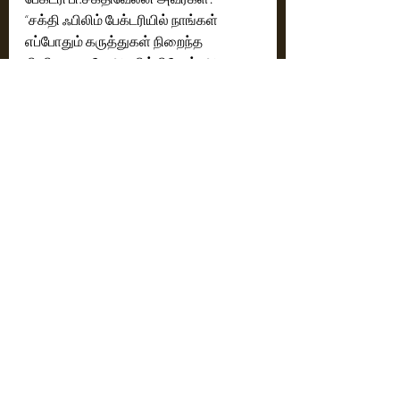
“சக்தி ஃபிலிம் பேக்டரியில் நாங்கள் 
எப்போதும் கருத்துகள் நிறைந்த 
சினிமாவையே ஆதரிக்கிறோம். அது 
மக்களை மகிழ்விப்பதோடு, மனதில் 
நீண்டகாலம் நிற்கும். காந்தி கண்ணாடி 
அதற்கான சிறந்த எடுத்துக்காட்டு” 
என்றார்.
இவ்விழா, படத்தின் வசூல் வெற்றியை 
மட்டுமின்றி, உ
Cinema News
Latest News
Recent Posts
See All