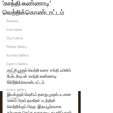
‘காந்தி கண்ணாடி’
Political News
வெற்றிக்கொண்டாட்டம்
Tamil News
Reviews
Interviews
City Events
Movies Gallery
Actress Gallery
Events Gallery
காட்சி முதல் வெற்றி வரை: சக்தி ஃபிலிம் 
Latest News
பேக்டரியுடன் ‘காந்தி கண்ணாடி’ 
videos
வெற்றிக்கொண்டாட்டம்
actors gallery
இயக்குநர் ஷெரீஃப் தனது முதல் படமான 
Tv news
‘ரணம் அறம் தவறேல்’ படத்தின் 
வெற்றிக்குப் பிறகு, இதயபூர்வமாக 
கற்பனை செய்த கதையை, தயாரிப்பாளர் 