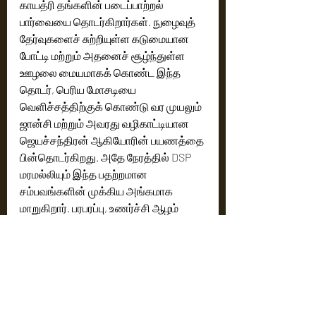
காயத்ரி தங்களின் படைப்பாற்றல் 
பார்வையை தொடர்கிறார்கள். நுழைவுத் 
தேர்வுகளைச் சுற்றியுள்ள கடுமையான 
போட்டி மற்றும் அதனைச் சூழ்ந்துள்ள 
ஊழலை மையமாகக் கொண்ட இந்த 
தொடர், பெரிய மோசடியை 
வெளிச்சத்திற்குக் கொண்டு வர முயலும் 
ஜான்சி மற்றும் அவரது வழிகாட்டியான 
ஜெயச்சந்திரன் ஆகியோரின் பயணத்தை 
பின்தொடர்கிறது. அதே நேரத்தில் DSP 
மரமல்லியும் இந்த பதற்றமான 
சம்பவங்களின் முக்கிய அங்கமாக 
மாறுகிறார். பரபரப்பு, உணர்ச்சி ஆழம் 
மற்றும் சமூக முக்கியத்துவம் 
ஆகியவற்றை இணைக்கும் 
கதைகளுக்கு தொடர்ந்து ஆதரவளித்து 
வரும் அவர்கள், இந்த தொடரின் மூலமும் 
தங்களின் நீளமான கதையாடல் 
பார்வையை மேலும் வலுப்படுத்தியுள்ளனர்.