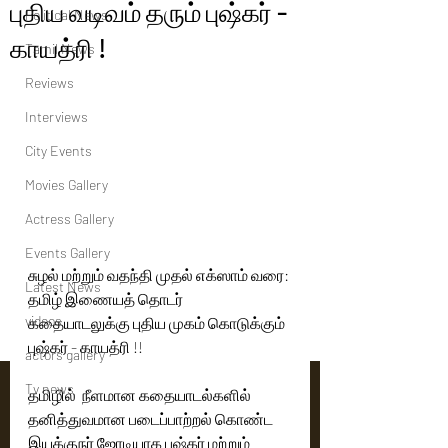
புதிய வடிவம் தரும் புஷ்கர் -
Political News
காயத்ரி !
Tamil News
Reviews
Interviews
City Events
Movies Gallery
Actress Gallery
Events Gallery
சுழல் மற்றும் வதந்தி முதல் எக்ஸாம் வரை: 
Latest News
தமிழ் இணையத் தொடர்  
videos
கதையாடலுக்கு புதிய முகம் கொடுக்கும் 
புஷ்கர் - காயத்ரி !!
actors gallery
Tv news
தமிழில்  நீளமான கதையாடல்களில் 
தனித்துவமான படைப்பாற்றல் கொண்ட 
இயக்குநர் ஜோடியாக புஷ்கர் மற்றும் 