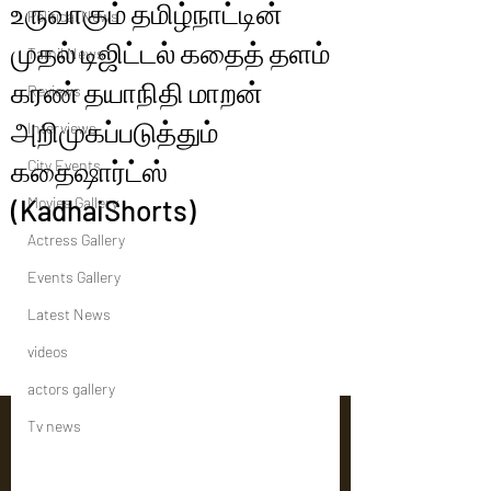
உருவாகும் தமிழ்நாட்டின்
Political News
முதல் டிஜிட்டல் கதைத் தளம்
Tamil News
கரண் தயாநிதி மாறன்
Reviews
அறிமுகப்படுத்தும்
Interviews
கதைஷார்ட்ஸ்
City Events
(KadhaiShorts)
Movies Gallery
Actress Gallery
Events Gallery
Latest News
videos
actors gallery
Tv news