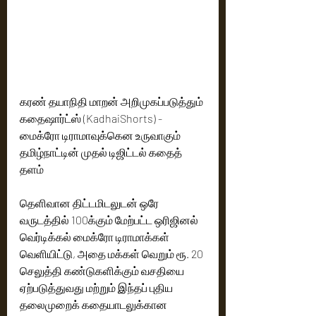
கரண் தயாநிதி மாறன் அறிமுகப்படுத்தும் 
கதைஷார்ட்ஸ் (KadhaiShorts) - 
மைக்ரோ டிராமாவுக்கென உருவாகும் 
தமிழ்நாட்டின் முதல் டிஜிட்டல் கதைத் 
தளம்
தெளிவான திட்டமிடலுடன் ஒரே 
வருடத்தில் 100க்கும் மேற்பட்ட ஒரிஜினல் 
வெர்டிக்கல் மைக்ரோ டிராமாக்கள் 
வெளியிட்டு, அதை மக்கள் வெறும் ரூ. 20 
செலுத்தி கண்டுகளிக்கும் வசதியை 
ஏற்படுத்துவது மற்றும் இந்தப் புதிய 
தலைமுறைக் கதையாடலுக்கான 