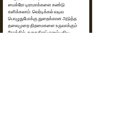
மைக்ரோ டிராமாக்களை கண்டு 
களிக்கலாம். வெர்டிக்கல் வடிவ 
பொழுதுபோக்கு துறைக்கான அடுத்த 
தலைமுறை திறமைகளை உருவாக்கும் 
நோக்கில், கதைகிளப் எனும் புதிய 
முன்னெடுப்பையும் கதைஷார்ட்ஸ் 
அறிமுகப்படுத்தியுள்ளது. 
12,000-க்கும் மேற்பட்ட உறுப்பினர்கள் 
ஏற்கனவே இணைந்துள்ள நிலையில், 
எழுத்தாளர்கள், நடிகர்கள், 
இயக்குநர்கள், படத்தொகுப்பாளர்கள், 
ஒளிப்பதிவாளர்கள் மற்றும் 
படைப்பாளிகள் உள்ளிட்டோருக்கு 
மைக்ரோ-டிராமா சூழலியல் வாய்ப்புகளை 
வழங்குவதற்காக இது 
தொடங்கப்பட்டுள்ளது. 
2027 மார்ச் மாதத்திற்குள் 4,000-க்கும் 