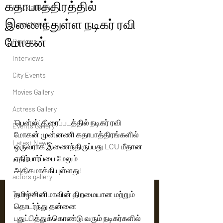
கதாபாத்திரத்தில்
Political News
இணைந்துள்ள நடிகர் ரவி
Tamil News
மோகன்
Reviews
Interviews
City Events
Movies Gallery
Actress Gallery
‘பென்ஸ்’ திரைப்படத்தில் நடிகர் ரவி 
Events Gallery
மோகன் முன்னணி கதாபாத்திரங்களில் 
Latest News
ஒருவராக இணைந்திருப்பது LCU மீதான 
எதிர்பார்ப்பை மேலும் 
videos
அதிகமாக்கியுள்ளது!
actors gallery
Tv news
தமிழ் சினிமாவின் திறமையான மற்றும் 
தொடர்ந்து தன்னை 
புதுப்பித்துக்கொண்டு வரும் நடிகர்களில் 