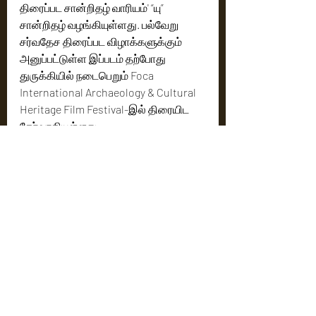
திரைப்பட சான்றிதழ் வாரியம்' “யு” 
சான்றிதழ் வழங்கியுள்ளது. பல்வேறு 
சர்வதேச திரைப்பட விழாக்களுக்கும் 
அனுப்பட்டுள்ள இப்படம் தற்போது 
துருக்கியில் நடைபெறும் Foca 
International Archaeology & Cultural 
Heritage Film Festival-இல் திரையிட 
தேர்வாகியுள்ளது. 
வரும் அக்டோபர் மாதம் நடைபெறும் 
திரையிடலில் 'பொருநை' ஆவணப்படம் 
திரையிடப்படவுள்ளது. தொல்லியல், 
பண்பாடு உள்ளிட்ட துறைகளில் 
முக்கியத்துவம் வாய்ந்த இந்த திரைப்பட 
விழாவில் திரையிடப்படவுள்ள முதல் தமிழ் 
ஆவணப்படம் 'பொருநை' என்பது 
குறிப்பிடத்தக்கது.
Cinema News
Latest News