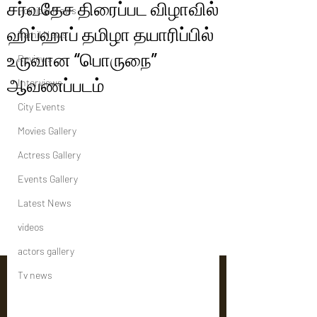
சர்வதேச திரைப்பட விழாவில்
Political News
ஹிப்ஹாப் தமிழா தயாரிப்பில்
Tamil News
உருவான “பொருநை”
Reviews
ஆவணப்படம்
Interviews
City Events
Movies Gallery
Actress Gallery
Events Gallery
Latest News
videos
actors gallery
Tv news