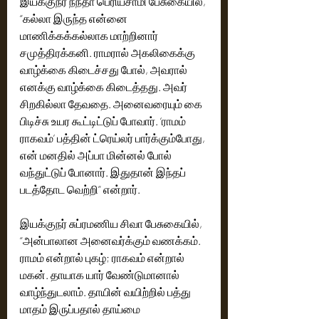
இயக்குநர் நந்தா பெரியசாமி பேசுகையில், 
“கல்லா இருந்த என்னை 
மாணிக்கக்கல்லாக மாற்றினார் 
சமுத்திரக்கனி. ராமரால் அகலிகைக்கு 
வாழ்க்கை கிடைச்சது போல், அவரால் 
எனக்கு வாழ்க்கை கிடைத்தது. அவர் 
சிறகில்லா தேவதை. அனைவரையும் கை 
பிடிச்சு உயர கூட்டிட்டுப் போவார். ‘ராமம் 
ராகவம்’ பத்தின் ட்ரெய்லர் பார்க்கும்போது, 
என் மனதில் அப்பா மின்னல் போல் 
வந்துட்டுப் போனார். இதுதான் இந்தப் 
படத்தோட வெற்றி” என்றார்.
இயக்குநர் சுப்ரமணிய சிவா பேசுகையில், 
“அன்பாலான அனைவர்க்கும் வணக்கம். 
ராமம் என்றால் புகழ்; ராகவம் என்றால் 
மகன். தாயாக யார் வேண்டுமானால் 
வாழ்ந்துடலாம். தாயின் வயிற்றில் பத்து 
மாதம் இருப்பதால் தாய்மை 