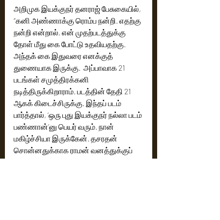
அறிமுக இயக்குநர் தனராஜ் பேசுகையில், 
“கனி அண்ணாக்கு ரொம்ப நன்றி. எதற்கு 
நன்றி என்றால், என் முதற்படத்துக்கு 
தோள் மீது கை போட்டு உதவியதற்கு. 
அந்தக் கை இதுவரை எனக்குத் 
துணையாக இருக்கு.  அப்பாவாக 21 
படங்கள் சமுத்திரக்கனி 
நடித்திருக்கிறாராம். படத்தின் தேதி 21 
ஆகக் கிடைச்சிருக்கு. இந்தப் படம் 
பார்த்தால், ‘ஒரு புது இயக்குநர் நல்லா படம் 
பண்ணான்’னு பெயர் வரும். நான் 
மகிழ்ச்சியா இருக்கேன். தசரதன் 
சொன்னதுக்காக ராமன் வனத்துக்குப் 
போனார். அது ராமாயணம். ராமுடு 
சொல்றதுக்காக அப்பா எங்க போனார் 
என்பதுதான் 'ராமம் ராகவம்'. எனக்கு 
அப்பா இல்லை. இப்போ சமுத்திரக்கனி 
அப்பா இருக்காங்க. எனக்கு இந்தப் படம் 