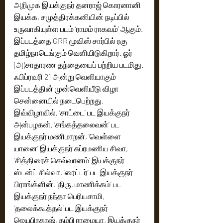
அறிமுக இயக்குநர் தனராஜ் கொரனானி 
இயக்க, சமுத்திரக்கனியின் நடிப்பில் 
உருவாகியுள்ள படம் ‘ராமம் ராகவம்’ ஆகும். 
இப்படத்தை GRR மூவிஸ் சார்பில் ரகு 
தமிழ்நாடெங்கும் வெளியிடுகிறார். ஓர் 
(அ)சாதாரண தந்தையைப் பற்றிய படமிது. 
ஃபிப்ரவரி 21 அன்று வெளியாகும் 
இப்படத்தின் முன்வெளியீடு விழா 
சென்னையில் நடைபெற்றது. 
இவ்விழாவில், ‘சாட்டை’ பட இயக்குநர் 
அன்பழகன், ‘சங்கத்தலைவன்’ பட 
இயக்குநர் மணிமாறன், ‘வெள்ளை 
யானை’ இயக்குநர் சுப்ரமணிய சிவா, 
‘சித்திரைச் செவ்வானம்’ இயக்குநர் 
ஸ்டன்ட் சில்வா, ‘ரைட்டர்’ பட இயக்குநர் 
பிராங்க்ளின், ‘திரு. மாணிக்கம்’ பட 
இயக்குநர் நந்தா பெரியசாமி, 
‘தலைக்கூத்தல்’ பட இயக்குநர் 
ஜெயபிரகாஷ், தம்பி ராமையா, இயக்குநர் 