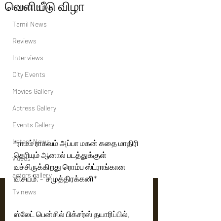
வெளியீடு விழா
Political News
Tamil News
Reviews
Interviews
City Events
Movies Gallery
Actress Gallery
Events Gallery
Latest News
*ராமம் ராகவம் அப்பா மகன் கதை மாதிரி 
தெரியும் ஆனால் படத்துக்குள் 
videos
வச்சிருக்கிறது ரொம்ப ஸ்ட்ராங்கான 
actors gallery
விசயம். -  சமுத்திரக்கனி*
Tv news
ஸ்லேட் பென்சில் பிக்சர்ஸ் தயாரிப்பில், 