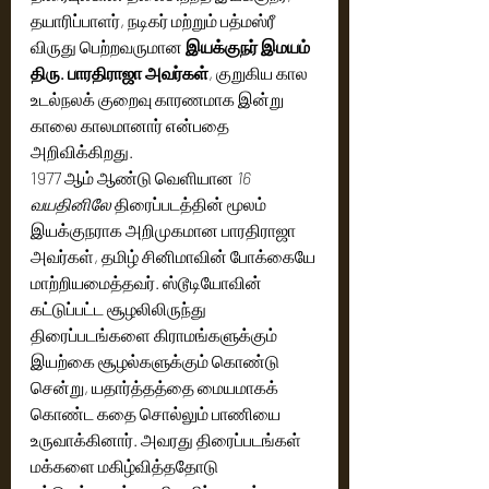
தயாரிப்பாளர், நடிகர் மற்றும் பத்மஸ்ரீ 
விருது பெற்றவருமான 
இயக்குநர் இமயம் 
திரு. பாரதிராஜா அவர்கள்
, குறுகிய கால 
உடல்நலக் குறைவு காரணமாக இன்று 
காலை காலமானார் என்பதை 
அறிவிக்கிறது.
1977 ஆம் ஆண்டு வெளியான 
16 
வயதினிலே
 திரைப்படத்தின் மூலம் 
இயக்குநராக அறிமுகமான பாரதிராஜா 
அவர்கள், தமிழ் சினிமாவின் போக்கையே 
மாற்றியமைத்தவர். ஸ்டூடியோவின் 
கட்டுப்பட்ட சூழலிலிருந்து 
திரைப்படங்களை கிராமங்களுக்கும் 
இயற்கை சூழல்களுக்கும் கொண்டு 
சென்று, யதார்த்தத்தை மையமாகக் 
கொண்ட கதை சொல்லும் பாணியை 
உருவாக்கினார். அவரது திரைப்படங்கள் 
மக்களை மகிழ்வித்ததோடு 