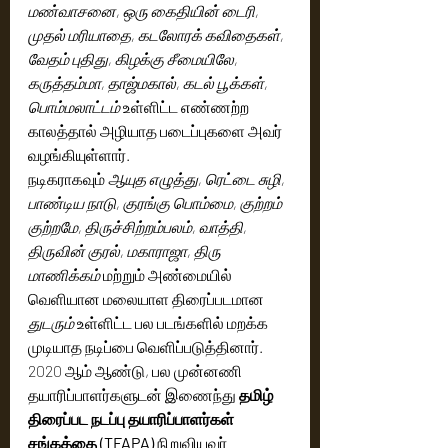
மண்வாசனை, ஒரு கைதியின் டைரி, 
முதல் மரியாதை, கடலோரக் கவிதைகள், 
வேதம் புதிது, கிழக்கு சீமையிலே, 
கருத்தம்மா, தாஜ்மகால், கடல் பூக்கள், 
பொம்மலாட்டம்
 உள்ளிட்ட எண்ணற்ற 
காலத்தால் அழியாத படைப்புகளை அவர் 
வழங்கியுள்ளார்.
நடிகராகவும் 
ஆயுத எழுத்து, ரெட்டை சுழி, 
பாண்டிய நாடு, குரங்கு பொம்மை, குற்றம் 
குற்றமே, திருச்சிற்றம்பலம், வாத்தி, 
திருவின் குரல், மகாராஜா, திரு 
மாணிக்கம்
 மற்றும் அண்மையில் 
வெளியான மலையாள திரைப்படமான 
துடரும்
 உள்ளிட்ட பல படங்களில் மறக்க 
முடியாத நடிப்பை வெளிப்படுத்தினார்.
2020 ஆம் ஆண்டு, பல முன்னணி 
தயாரிப்பாளர்களுடன் இணைந்து 
தமிழ் 
திரைப்பட நடப்பு தயாரிப்பாளர்கள் 
சங்கத்தை (TFAPA)
 நிறுவியவர் 