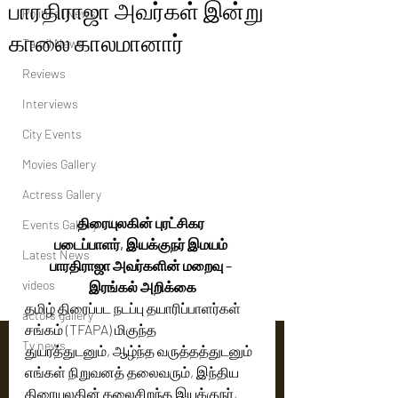
பாரதிராஜா அவர்கள் இன்று
Political News
காலை காலமானார்
Tamil News
Reviews
Interviews
City Events
Movies Gallery
Actress Gallery
திரையுலகின் புரட்சிகர 
Events Gallery
படைப்பாளர், இயக்குநர் இமயம் 
Latest News
பாரதிராஜா அவர்களின் மறைவு – 
videos
இரங்கல் அறிக்கை
தமிழ் திரைப்பட நடப்பு தயாரிப்பாளர்கள் 
actors gallery
சங்கம் (TFAPA) மிகுந்த 
Tv news
துயரத்துடனும், ஆழ்ந்த வருத்தத்துடனும் 
எங்கள் நிறுவனத் தலைவரும், இந்திய 
திரையுலகின் தலைசிறந்த இயக்குநர், 