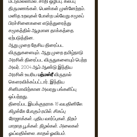
மட்டுமல்லாமல், சாதி ஒழிப்பு, கலப்பு 
திருமணங்கள், பெண்கள் முன்னேற்றம், 
மனித உறவுகள் போன்ற பல்வேறு சமூகப் 
பிரச்சினைகளை எடுத்துரைத்து 
சமூகத்தில் ஆழமான தாக்கத்தை 
ஏற்படுத்தின.
ஆறு முறை தேசிய திரைப்பட 
விருதுகளையும், ஆறு முறை தமிழ்நாடு 
அரசின் திரைப்பட விருதுகளையும் பெற்ற 
அவர், 2004 ஆம் ஆண்டு இந்திய 
அரசின் உயரிய 
பத்மஸ்ரீ
 விருதால் 
கௌரவிக்கப்பட்டார். இந்திய 
சினிமாவிற்கான அவரது பங்களிப்பு 
ஒப்பற்றது.
திரைப்பட இயக்குநராக 
16 வயதினிலே, 
கிழக்கே போகும் ரயில், சிகப்பு 
ரோஜாக்கள், புதிய வார்ப்புகள், நிறம் 
மாறாத பூக்கள், நிழல்கள், அலைகள் 
ஓய்வதில்லை, காதல் ஓவியம், 