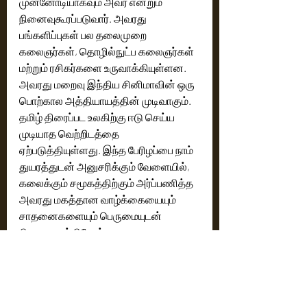
முன்னோடியாகவும் அவர் என்றும் 
நினைவுகூரப்படுவார். அவரது 
பங்களிப்புகள் பல தலைமுறை 
கலைஞர்கள், தொழில்நுட்ப கலைஞர்கள் 
மற்றும் ரசிகர்களை உருவாக்கியுள்ளன.
அவரது மறைவு இந்திய சினிமாவின் ஒரு 
பொற்கால அத்தியாயத்தின் முடிவாகும். 
தமிழ் திரைப்பட உலகிற்கு ஈடு செய்ய 
முடியாத வெற்றிடத்தை 
ஏற்படுத்தியுள்ளது. இந்த பேரிழப்பை நாம் 
துயரத்துடன் அனுசரிக்கும் வேளையில், 
கலைக்கும் சமூகத்திற்கும் அர்ப்பணித்த 
அவரது மகத்தான வாழ்க்கையையும் 
சாதனைகளையும் பெருமையுடன் 
நினைவுகூர்கிறோம்.
தமிழ் திரைப்பட நடப்பு தயாரிப்பாளர்கள் 
சங்கத்தின்
 நிர்வாகிகள் மற்றும் 
உறுப்பினர்கள் அனைவரும், அவரது 
குடும்பத்தினருக்கும், நண்பர்களுக்கும், 