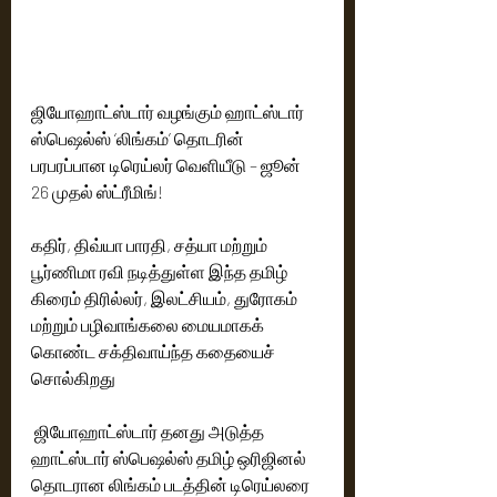
ஜியோஹாட்ஸ்டார் வழங்கும் ஹாட்ஸ்டார் 
ஸ்பெஷல்ஸ் ‘லிங்கம்’ தொடரின் 
பரபரப்பான டிரெய்லர் வெளியீடு – ஜூன் 
26 முதல் ஸ்ட்ரீமிங்!
கதிர், திவ்யா பாரதி, சத்யா மற்றும் 
பூர்ணிமா ரவி நடித்துள்ள இந்த தமிழ் 
கிரைம் திரில்லர், இலட்சியம், துரோகம் 
மற்றும் பழிவாங்கலை மையமாகக் 
கொண்ட சக்திவாய்ந்த கதையைச் 
சொல்கிறது
 ஜியோஹாட்ஸ்டார் தனது அடுத்த 
ஹாட்ஸ்டார் ஸ்பெஷல்ஸ் தமிழ் ஒரிஜினல் 
தொடரான லிங்கம் படத்தின் டிரெய்லரை 