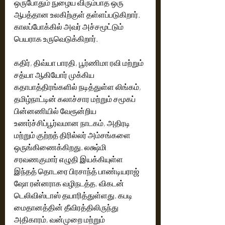
ஒருபோதும் நுழைய விரும்பாத ஒரு 
ஆபத்தான உலகிற்குள் தள்ளப்படுகிறார். 
காலப்போக்கில் அவர் அச்சமூட்டும் 
பெயராக உருவெடுக்கிறார்.
கதிர், திவ்யா பாரதி, பூர்ணிமா ரவி மற்றும் 
சத்யா ஆகியோர் முக்கிய 
கதாபாத்திரங்களில் நடித்துள்ள லிங்கம், 
தமிழ்நாட்டின் கலாச்சார மற்றும் சமூகப் 
பின்னணியில் வேரூன்றிய 
உணர்ச்சிப்பூர்வமான நாடகம், அதிரடி 
மற்றும் குற்றத் திரில்லர் அம்சங்களை 
ஒருங்கிணைக்கிறது. லக்ஷ்மி 
சரவணகுமார் எழுதி இயக்கியுள்ள 
இந்தத் தொடரை பிரசாந்த் பாண்டியராஜ் 
ஷோ ரன்னராக வழிநடத்த, விகடன் 
டெலிவிஸ்டாஸ் தயாரித்துள்ளது. கபடி 
மைதானத்தின் தீவிரத்திலிருந்து 
அதிகாரம், வன்முறை மற்றும் 