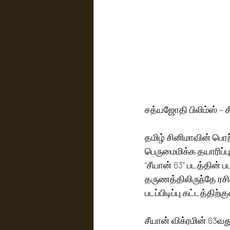
சத்யஜோதி பிலிம்ஸ் – சீ
தமிழ் சினிமாவின் பொற
பெருமைமிக்க தயாரிப்ப
“சீயான் 63” படத்தின் 
தருணத்திலிருந்தே ரசிக
படப்பிடிப்பு கட்டத்தி
சீயான் விக்ரமின் 63வ