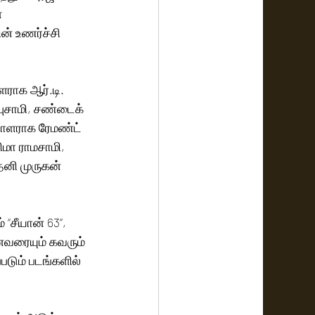
 
் உணர்ச்சி 
ராக ஆர்.டி. 
புசாமி, சண்டைக் 
பாளராக ரேமண்ட் 
மா ராமசாமி, 
ேனி முருகன் 
“சீயான் 63”, 
ைவரையும் கவரும் 
படும் படங்களில் 