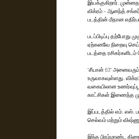
இயக்குகிறார். முன்ன
விக்ரம் – ஆனந்த் சங்க
படத்தின் மீதான எதிர்பா
படப்பிடிப்பு தற்போது 
ஏற்கனவே நிறைவு செய்ய
படத்தை ரசிகர்களிடம் க
“சீயான் 63” அனைவரும்
உருவாகவுள்ளது. விக்ர
வகையிலான உணர்வுப்பூ
காட்சிகள் இணைந்த முழ
இப்படத்தில் எம். எஸ். 
செல்வம் மற்றும் விஷ்ணு
இந்த பிரம்மாண்ட திரை