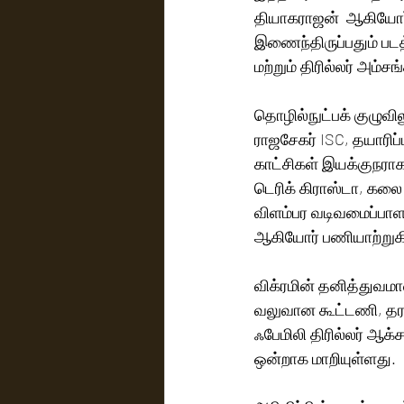
தியாகராஜன்  ஆகியோர
இணைந்திருப்பதும் படத
மற்றும் திரில்லர் அம்ச
தொழில்நுட்பக் குழுவ
ராஜசேகர் ISC, தயாரிப
காட்சிகள் இயக்குநரா
டெரிக் கிராஸ்டா, கல
விளம்பர வடிவமைப்பாளர
ஆகியோர் பணியாற்றுகி
விக்ரமின் தனித்துவமா
வலுவான கூட்டணி, தரமா
ஃபேமிலி திரில்லர் ஆக்
ஒன்றாக மாறியுள்ளது.