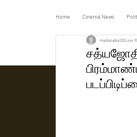
Home
Cinema News
Poli
Movies Gallery
mediatalks001
Actress G
Jun 1
சத்யஜோதி
பிரம்மாண்
Tv news
படப்பிடிப