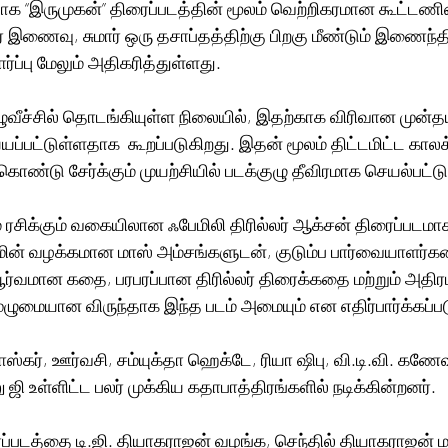
தாக “இருமுகன்” திரைப்படத்தின் மூலம் வெற்றிகரமான கூட்டண
ர் இணைவு, சுமார் ஒரு தசாப்தத்திற்கு பிறகு மீண்டும் இணைந்தி
ர்ப்பு மேலும் அதிகரித்துள்ளது.
முழுவீச்சில் தொடங்கியுள்ள நிலையில், இதற்காக விரிவான முன்தய
ப்பட்டுள்ளதாக  கூறப்படுகிறது. இதன் மூலம் திட்டமிட்ட காலக
ொண்டு சேர்க்கும் முயற்சியில் படக்குழு தீவிரமாக செயல்பட்டு
 ரசிக்கும் வகையிலான ஃபேமிலி திரில்லர் ஆக்சன் திரைப்படமா
மின் வழக்கமான மாஸ் அம்சங்களுடன், குடும்ப பார்வையாளர்கள
ர்வமான கதை, பரபரப்பான திரில்லர் திரைக்கதை மற்றும் அதி
ுமையான விருந்தாக இந்த படம் அமையும் என எதிர்பார்க்கப்பட
பாஸ்கர், ஊர்வசி, சம்யுக்தா ஹெக்டே, ரியா ஷிபு, வி.டி.வி. கணேஷ்
 ஜி உள்ளிட்ட பலர் முக்கிய கதாபாத்திரங்களில் நடிக்கின்றனர்.
ப்படத்தை டி.ஜி. தியாகராஜன் வழங்க, செந்தில் தியாகராஜன் மற