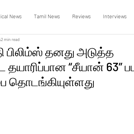
tical News
Tamil News
Reviews
Interviews
allery
5
2 min read
Events Gallery
Latest News
videos
 பிலிம்ஸ் தனது அடுத்த
ட தயாரிப்பான “சீயான் 63” ப
்பை தொடங்கியுள்ளது