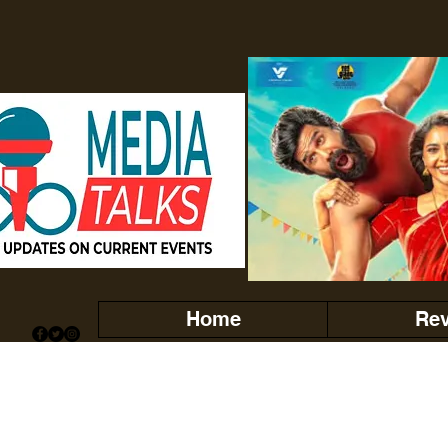
Home
Re