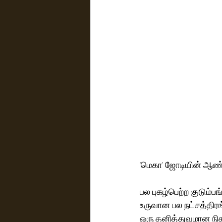
'மெகா' ஜோடியின் ஆண்ட
பல புகழ்பெற்ற குடும்ப
உருவான பல நட்சத்திரங
ஒரு தனித்துவமான நிக