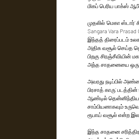
மிகப் பெரிய பாக்ஸ் ஆ
முதலில் 'மெகா ஸ்டார்'
Sangara Vara Prasad
இந்தத் திரைப்படம் உல
அதிக வசூல் செய்த தெ
பிறகு சிரஞ்சீவியின் ம
அந்த சாதனையை ஒரு ப
அவரது நடிப்பில் அண்ம
பிரசாத் காரு' படத்தி
ஆண்டில் தென்னிந்திய
சாம்பியனாகவும் உருவெட
ரூபாய் வசூல் என்ற இ
இந்த சாதனை சரித்திரத