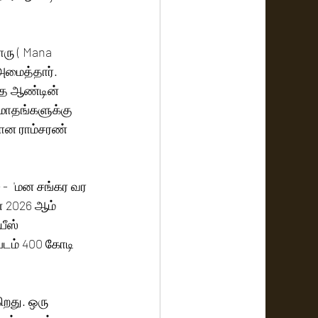
ாரு ( Mana 
மைத்தார். 
்த ஆண்டின் 
மாதங்களுக்கு 
மான ராம்சரண் 
-  'மன சங்கர வர 
் 2026 ஆம் 
ீஸ் 
படம் 400 கோடி 
றது. ஒரு 