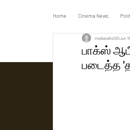
Home
Cinema News
Poli
Movies Gallery
mediatalks001
Actress G
Jun 1
பாக்ஸ் ஆபீ
படைத்த 'த
Tv news