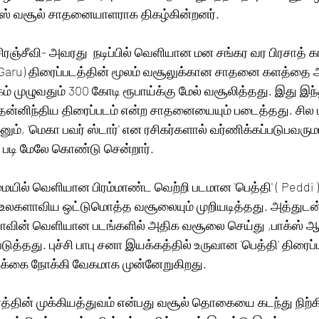
பீஸ் வசூல் சாதனையாளராக திகழ்கின்றனர். 
 சிரஞ்சீவி- அவரது  நடிப்பில் வெளியான மன சங்கர வர பிரசாத் க
 Garu) திரைப்படத்தின் மூலம் வசூலுக்கான சாதனை களத்தை அ
கம் முழுவதும் 300 கோடி ரூபாய்க்கு மேல் வசூலித்தது. இது இந
ன்னிந்திய திரைப்படம் என்ற சாதனையையும் படைத்தது. சில 
கனும், 'மெகா பவர் ஸ்டார்' என ரசிகர்களால் வர்ணிக்கப்படுபவரு
டி மேலே கொண்டு சென்றார். 
ையில் வெளியான பிரம்மாண்ட வெற்றி படமான 'பெத்தி' ( Peddi ) 
ன் உலகளாவிய ஒட்டுமொத்த வசூலையும் முறியடித்தது. அத்துடன
ாவின் வெளியான படங்களில் அதிக வசூலை செய்து ,பாக்ஸ் ஆப
ுத்தது. புச்சி பாபு சனா இயக்கத்தில் உருவான 'பெத்தி' திரைப்
லக்கை நோக்கி வேகமாக முன்னேறுகிறது. 
்தின் முக்கியத்துவம் என்பது வசூல் தொகையை கடந்து நிற்கி