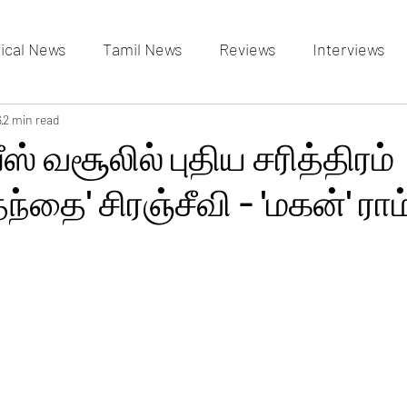
tical News
Tamil News
Reviews
Interviews
allery
6
2 min read
Events Gallery
Latest News
videos
ஸ் வசூலில் புதிய சரித்திரம்
ந்தை' சிரஞ்சீவி - 'மகன்' ரா