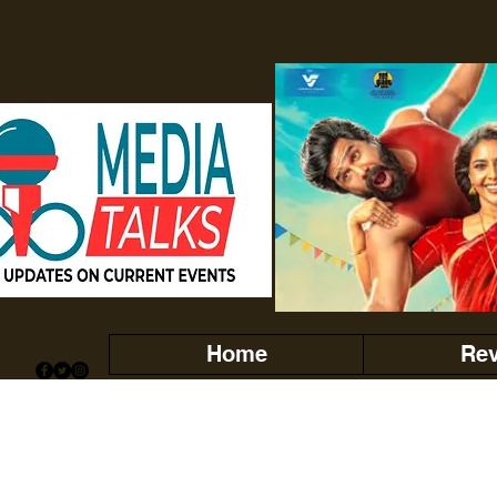
Home
Re