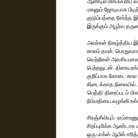
ஆண்டில் மிகப்பெரிய வ
மகனும் ஜோடியாக பிடித
குடும்பத்தை சேர்ந்த 
இருக்கும் அபூர்வ தரு
அவர்கள் நிகழ்த்திய 
காலம் தான். பொதுவாக
வெற்றிகள் அவசியமாக 
பெற்றதுடன், திரையரங்
குறிப்பாக கோடை கால ப
கிடைக்காத நிலையில்..
'பெத்தி' திரைப்படம் ம
நிம்மதியை வழங்கி உள்
சிரஞ்சீவியும், ராம்சர
சிறப்புமிக்க ஆண்டாக
ஒரு பாக்ஸ் ஆபீஸ் சரி