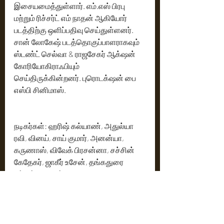
இசையமைத்துள்ளார். எம்.எஸ் பிரபு 
மற்றும் ரிச்சர்ட் எம் நாதன் ஆகியோர் 
படத்திற்கு ஒளிப்பதிவு செய்துள்ளனர். 
சான் லோகேஷ் படத்தொகுப்பாளராகவும் 
ஸ்டண்ட் செல்வா & ராஜசேகர் ஆக்‌ஷன் 
கோரியோகிராஃபியும் 
செய்திருக்கின்றனர். புரொடக்‌ஷன் பை 
எஸ்பி சினிமாஸ்.
நடிகர்கள்: ஹரிஷ் கல்யாண், அதுல்யா 
ரவி, வினய், சாய் குமார், அனன்யா, 
கருணாஸ், விவேக் பிரசன்னா, சச்சின் 
கேதேகர், ஜாகீர் உசேன், தங்கதுரை 
மற்றும் கேபிஒய் தீனா.
 தொழில்நுட்ப குழு: