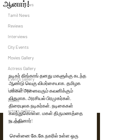
ஆனார்!
Political News
Tamil News
Reviews
Interviews
City Events
Movies Gallery
Actress Gallery
நடிகர் கிங்காங் தனது மகளுக்கு கடந்த 
Events Gallery
ஆண்டு வெகு விமர்சையாக, தமிழக 
Latest News
மக்கள் அனைவரும் கவனிக்கும் 
விதமாக, அரசியல் பிரமுகர்கள், 
videos
திரையுலக நடிகர்கள், நடிகைகள் 
actors gallery
கலந்துகொள்ள, மகள் திருமணத்தை 
நடத்தினார்! 
Tv news
 சென்னை கே.கே.நகரில் உள்ள ஒரு 