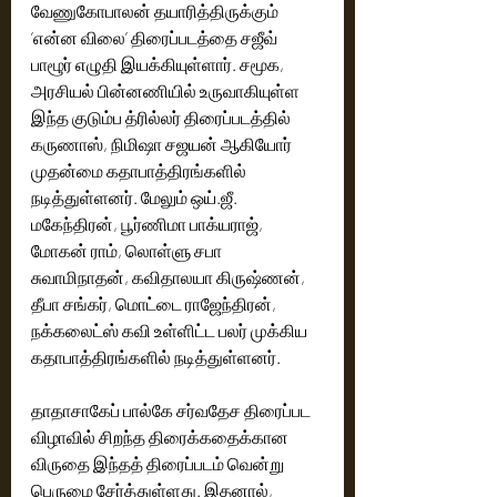
வேணுகோபாலன் தயாரித்திருக்கும் 
’என்ன விலை’ திரைப்படத்தை சஜீவ் 
பாழூர் எழுதி இயக்கியுள்ளார். சமூக, 
அரசியல் பின்னணியில் உருவாகியுள்ள 
இந்த குடும்ப த்ரில்லர் திரைப்படத்தில் 
கருணாஸ், நிமிஷா சஜயன் ஆகியோர் 
முதன்மை கதாபாத்திரங்களில் 
நடித்துள்ளனர். மேலும் ஒய்.ஜீ. 
மகேந்திரன், பூர்ணிமா பாக்யராஜ், 
மோகன் ராம், லொள்ளு சபா 
சுவாமிநாதன், கவிதாலயா கிருஷ்ணன், 
தீபா சங்கர், மொட்டை ராஜேந்திரன், 
நக்கலைட்ஸ் கவி உள்ளிட்ட பலர் முக்கிய 
கதாபாத்திரங்களில் நடித்துள்ளனர்.
தாதாசாகேப் பால்கே சர்வதேச திரைப்பட 
விழாவில் சிறந்த திரைக்கதைக்கான 
விருதை இந்தத் திரைப்படம் வென்று 
பெருமை சேர்த்துள்ளது. இதனால், 