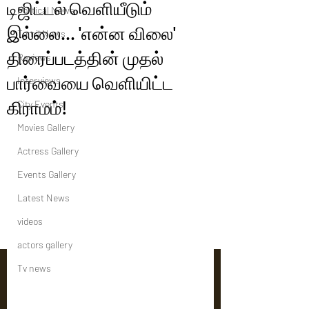
டிஜிட்டல் வெளியீடும்
Political News
இல்லை... 'என்ன விலை'
Tamil News
திரைப்படத்தின் முதல்
Reviews
பார்வையை வெளியிட்ட
Interviews
கிராமம்!
City Events
Movies Gallery
Actress Gallery
Events Gallery
Latest News
videos
actors gallery
Tv news