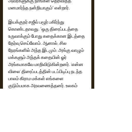
அவர்களுக்கு நாங்கள் தெரிவித்த 
மனமார்ந்த நன்றியாகும்" என்றார்.
இயக்குநர் சஜீவ் பழூர் பகிர்ந்து 
கொண்டதாவது, "ஒரு திரைப்படத்தை 
உருவாக்கும் போது கதைக்கான இடத்தை 
தேர்வு செய்வோம். ஆனால், சில 
நேரங்களில் அந்த இடமும், அங்கு வாழும் 
மக்களும் அந்தக் கதையின் ஓர் 
அங்கமாகவே மாறிவிடுகின்றனர். 'என்ன 
விலை' திரைப்படத்தின் படப்பிடிப்பு நடந்த 
பாலம் கிராம மக்கள் எங்களை 
குடும்பமாக அரவணைத்தனர். உலகம் 
முழுவதும் உள்ள ரசிகர்களைச் 
சந்திப்பதற்கு முன், இந்த திரைப்படம் 
முதலில் அவர்களுக்கே சொந்தமானதாக 
இருக்க வேண்டும் என்று நாங்கள் 
நினைத்தோம். இந்த ஃபர்ஸ்ட் லுக் 
வெளியீடு ஒரு நிகழ்ச்சி மட்டுமல்ல, 