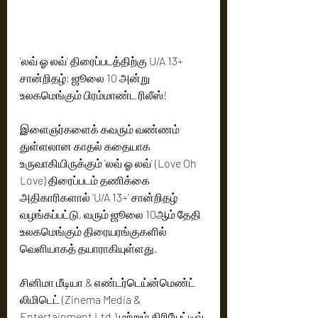
'லவ் ஓ லவ்' திரைப்படத்திற்கு U/A 13+ 
சான்றிதழ்; ஜூலை 10 அன்று 
உலகமெங்கும் பிரம்மாண்ட ரிலீஸ்!
இளைஞர்களைக் கவரும் வண்ணம் 
துள்ளலான காதல் கதையாக 
உருவாகியிருக்கும் 'லவ் ஓ லவ்' (Love Oh 
Love) திரைப்படம் தணிக்கை 
அதிகாரிகளால் 'U/A 13+' சான்றிதழ் 
வழங்கப்பட்டு, வரும் ஜூலை 10ஆம் தேதி 
உலகமெங்கும் திரையரங்குகளில் 
வெளியாகத் தயாராகியுள்ளது.
சினிமா மீடியா & எண்டர்டெய்ன்மெண்ட் 
லிமிடெட் (Zinema Media & 
Entertainment Ltd.) மற்றும் கிரியேட்டிவ் 