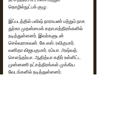
தொழில்நுட்பக் குழு:
இப்படத்தில் பவிஷ் நாராயண் மற்றும் நாக 
துர்கா முதன்மைக் கதாபாத்திரங்களில் 
நடித்துள்ளனர். இவர்களுடன் 
செல்வராகவன், கே.எஸ். ரவிகுமார், 
வனிதா விஜயகுமார், ரம்யா, அஷ்வத், 
சௌந்தர்யா, ஆதித்யா கதிர் உள்ளிட்ட 
முன்னணி நட்சத்திரங்கள் முக்கிய 
வேடங்களில் நடித்துள்ளனர்.
இப்படத்திற்கு பாக்ஸ்ன் (Foxn) 
இசையமைக்க, பி.ஜி. முத்தையா 
ஒளிப்பதிவு செய்துள்ளார். என்.பி. 
ஸ்ரீகாந்த் படத்தொகுப்பு பணிகளையும், 
லலிதா வலசமுத்து நிதி கட்டுப்பாட்டாளர் 
பணிகளையும் கவனித்துள்ளனர்.