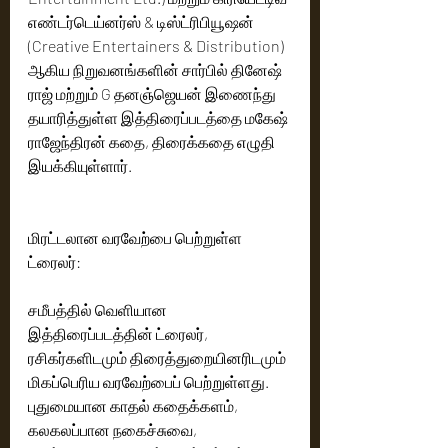
எண்டர்டெய்னர்ஸ் & டிஸ்ட்ரிபியூஷன் 
(Creative Entertainers & Distribution) 
ஆகிய நிறுவனங்களின் சார்பில் தினேஷ் 
ராஜ் மற்றும் G தனஞ்ஜெயன் இணைந்து 
தயாரித்துள்ள இத்திரைப்படத்தை மகேஷ் 
ராஜேந்திரன் கதை, திரைக்கதை எழுதி 
இயக்கியுள்ளார்.
மிரட்டலான வரவேற்பை பெற்றுள்ள 
ட்ரைலர்:
சமீபத்தில் வெளியான 
இத்திரைப்படத்தின் ட்ரைலர், 
ரசிகர்களிடமும் திரைத்துறையினரிடமும் 
மிகப்பெரிய வரவேற்பைப் பெற்றுள்ளது. 
புதுமையான காதல் கதைக்களம், 
கலகலப்பான நகைச்சுவை, 