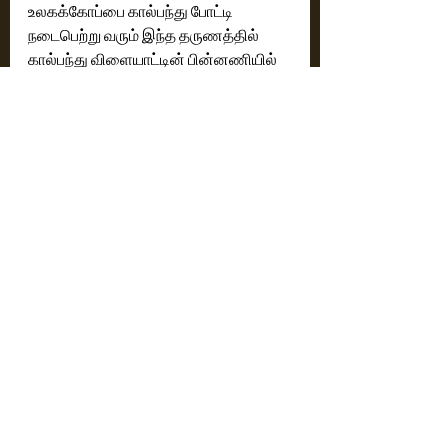
உலகக்கோப்பை கால்பந்து போட்டி 
நடைபெற்று வரும் இந்த தருணத்தில் 
கால்பந்து விளையாட்டின் பின்னணியில் 
இப்படம் வெளியாவதால் ரசிகர்களின் 
கவனத்தை கவர்ந்திழுக்கும் என்பதும் 
'காட்டாளன்' படத்தின் மூலம் தமிழ் 
ரசிகர்களுக்கும் அறிமுகமான ஆண்டனி 
வர்கீஸ், 'பிகில்' படத்தின் மூலம் 
ரசிகர்களுக்கு பரிச்சயமான நடிகர் ஐ எம் 
விஜயன் ஆகியோர் நடித்திருப்பதால்... 
இப்படத்திற்கான எதிர்பார்ப்பு 
ஏற்பட்டிருக்கிறது. 
7 ஸ்டார் பாய்ஸ் திரைப்படம் தமிழில் 
விரைவில் அதிகாரப்பூர்வமாக 
வெளியிடப்படும் தேதி அறிவிக்கப்படும் 
என படக்குழுவினர் உற்சாகத்துடன் 
தெரிவித்துள்ளனர்.
Cinema News