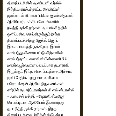
திரைப்படத்தில் ஆண்டனி வர்கீஸ், 
இந்திய கால்பந்தாட்ட அணியின் 
முன்னாள் வீரரான ' பிகில்' ஐ எம் விஜயன் 
ஆகியோர் முக்கிய வேடங்களில் 
நடித்திருக்கிறார்கள். ஃபயஸ் சித்திக் 
ஒளிப்பதிவு செய்திருக்கும் இந்த 
திரைப்படத்திற்கு ஜேக்ஸ் பிஜாய் 
இசையமைத்திருக்கிறார். இளம் 
கால்பந்து விளையாட்டு வீரர்களின் 
கால்பந்தாட்ட கனவின் பின்னணியில் 
உணர்வுபூர்வமான படைப்பாக தயாராகி 
இருக்கும் இந்த திரைப்படத்தை அச்சாபு 
மூவி மேஜிக் மற்றும் மாஸ் மீடியா 
புரொடக்‌ஷன் ஆகிய நிறுவனங்கள் 
சார்பில் தயாரிப்பாளர்கள் சி எஸ் ஸ்டான்லி 
-  ஃபைசல் லத்தீப் - ஷோனி ஸ்டீஜோ 
செபஸ்டியன் ஆகியோர் இணைந்து 
தயாரித்திருக்கிறார்கள். இந்த 
திரைப்படத்தை பீனிக்ஸ் ஸ்டுடியோ 