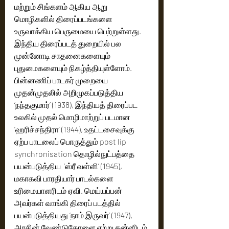
மற்றும் சிங்களம் ஆகிய ஆறு 
மொழிகளில் திரைப்படங்களை 
உருவாக்கிய பெருமையை பெற்றுள்ளது. 
இந்திய திரைப்படத் துறையில் பல 
முன்னோடி சாதனைகளையும் 
புதுமைகளையும் நிகழ்த்தியுள்ளோம். 
பின்னணிப் பாடகர் முறையை 
முதன்முதலில் அறிமுகப்படுத்திய 
‘நந்தகுமார்’ (1938), இந்தியத் திரைப்பட 
உலகில் முதல் மொழிமாற்றுப் படமான 
‘ஹரிச்சந்திரா’ (1944), உதட்டசைவுக்கு 
ஏற்ப பாடலைப் பொருத்தும் post lip 
synchronisation தொழில்நுட்பத்தை 
பயன்படுத்திய  ‘ஸ்ரீ வள்ளி’ (1945), 
மகாகவி பாரதியார் பாடல்களை 
உரிமையாளரிடம் ஏவி. மெய்யப்பன் 
அவர்கள் வாங்கி திரைப் படத்தில் 
பயன்படுத்தியது ‘நாம் இருவர்’ (1947), 
அரசின் வேண்டுகோளை ஏற்று தன்னிடம் 