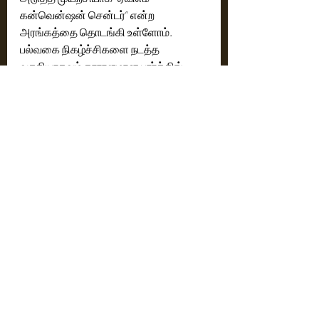
கன்வென்ஷன் சென்டர்” என்ற 
அரங்கத்தை தொடங்கி உள்ளோம்.  
பல்வகை நிகழ்ச்சிகளை நடத்த 
வசதியாகவும் தாராளமான பார்க்கிங் 
வசதியுடனும், பிரம்மாண்ட மேடை 
அமைப்புடனும் அமைத்து உள்ளோம்.  
பொருட்காட்சிகள், சிறப்பு நிகழ்ச்சிகள், 
பெருநிறுவன அரங்க கூட்டங்கள், 
திரையுலக இசை வெளியீடு நிகழ்ச்சிகள், 
திருமண நிச்சயதார்தங்கள், திருமணம், 
திருமண வரவேற்பு போன்ற சிறப்பு 
நிகழ்ச்சிகளுக்கு ஏற்றவாறு இந்த சிறப்பு 
மிகுந்த அரங்கம் அமைக்கப்பட்டுள்ளது. 
மற்ற அரங்கங்களில் இல்லாத வசதியாக, 
அனைத்து மக்களும் பயன் பெரும் 
வகையில் சைவ மற்றும் அசைவ 
சமையலுக்கான தனி தனி அடுப்பறைகள் 