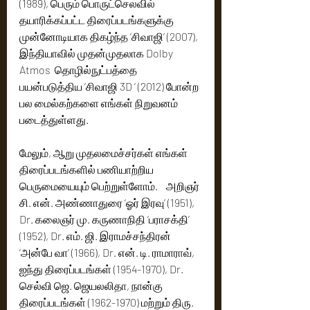
(1989), பெரும் பொருட்செலவில் 
தயாரிக்கப்பட்ட திரைப்படங்களுக்கு 
முன்னோடியாக திகழ்ந்த ‘சிவாஜி’ (2007), 
இந்தியாவில் முதன்முதலாக Dolby 
Atmos  தொழில்நுட்பத்தை 
பயன்படுத்திய ‘சிவாஜி 3D ’ (2012) போன்ற 
பல மைல்கற்களை எங்கள் நிறுவனம் 
படைத்துள்ளது. 
மேலும், ஆறு முதலமைச்சர்கள் எங்கள் 
திரைப்படங்களில் பணியாற்றிய 
பெருமையையும் பெற்றுள்ளோம்.    அறிஞர் 
சி. என். அண்ணாதுரை ‘ஓர் இரவு’ (1951), 
Dr. கலைஞர் மு. கருணாநிதி ‘பராசக்தி’ 
(1952), Dr. எம். ஜி. இராமச்சந்திரன் 
‘அன்பே வா’ (1966), Dr. என். டி. ராமாராவ், 
ஐந்து திரைப்படங்கள் (1954-1970), Dr. 
செல்வி ஜெ. ஜெயலலிதா, நான்கு 
திரைப்படங்கள் (1962-1970) மற்றும் திரு. 