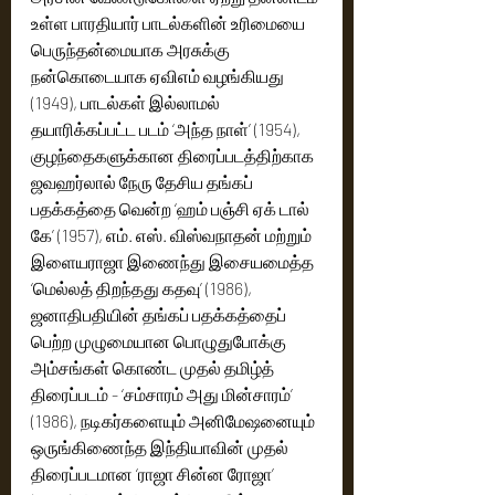
உள்ள பாரதியார் பாடல்களின் உரிமையை 
பெருந்தன்மையாக அரசுக்கு 
நன்கொடையாக ஏவிஎம் வழங்கியது 
(1949), பாடல்கள் இல்லாமல் 
தயாரிக்கப்பட்ட படம் ‘அந்த நாள்’ (1954), 
குழந்தைகளுக்கான திரைப்படத்திற்காக 
ஜவஹர்லால் நேரு தேசிய தங்கப் 
பதக்கத்தை வென்ற ‘ஹம் பஞ்சி ஏக் டால் 
கே’ (1957), எம். எஸ். விஸ்வநாதன் மற்றும் 
இளையராஜா இணைந்து இசையமைத்த 
‘மெல்லத் திறந்தது கதவு’ (1986), 
ஜனாதிபதியின் தங்கப் பதக்கத்தைப் 
பெற்ற முழுமையான பொழுதுபோக்கு 
அம்சங்கள் கொண்ட முதல் தமிழ்த் 
திரைப்படம் - ‘சம்சாரம் அது மின்சாரம்’ 
(1986), நடிகர்களையும் அனிமேஷனையும் 
ஒருங்கிணைந்த இந்தியாவின் முதல் 
திரைப்படமான ‘ராஜா சின்ன ரோஜா’ 