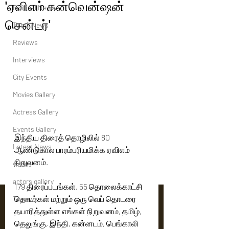
'ஏவிஎம் கன்வென்ஷன்
Political News
சென்டர்'
Tamil News
Reviews
Interviews
City Events
Movies Gallery
Actress Gallery
Events Gallery
இந்திய திரைத் தொழிலில் 80 
Latest News
ஆண்டுகால பாரம்பரியமிக்க ஏவிஎம் 
நிறுவனம். 
videos
actors gallery
179 திரைப்படங்கள், 55 தொலைக்காட்சி 
தொடர்கள் மற்றும் ஒரு வெப் தொடரை 
Tv news
தயாரித்துள்ள எங்கள் நிறுவனம், தமிழ், 
தெலுங்கு, இந்தி, கன்னடம், பெங்காலி 