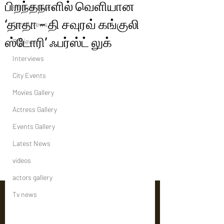
பிறந்தநாளில் வெளியான
Political News
‘தாதா – தி சவுரவ் கங்குலி
Tamil News
ஸ்டோரி’ ஃபர்ஸ்ட் லுக்
Reviews
Interviews
City Events
Movies Gallery
Actress Gallery
Events Gallery
Latest News
videos
actors gallery
Tv news