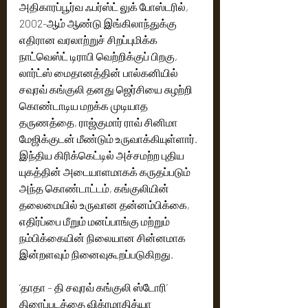
அதிகாரப்பூர்வ ஃபர்ஸ்ட் லுக் போஸ்டரில், 
2002-ஆம் ஆண்டு இங்கிலாந்துக்கு 
எதிரான வரலாற்றுச் சிறப்புமிக்க 
நாட்வெஸ்ட் டிராபி வெற்றிக்குப் பிறகு, 
லார்ட்ஸ் மைதானத்தின் பால்கனியில் 
சவுரவ் கங்குலி தனது ஜெர்சியை சுழற்றி 
கொண்டாடிய மறக்க முடியாத 
தருணத்தை, ராஜ்குமார் ராவ் சினிமா 
மேஜிக்குடன் மீண்டும் உருவாக்கியுள்ளார். 
இந்திய கிரிக்கெட்டில் அச்சமற்ற புதிய 
யுகத்தின் அடையாளமாகக் கருதப்படும் 
அந்த கொண்டாட்டம், கங்குலியின் 
தலைமையில் உருவான தன்னம்பிக்கை, 
எதிர்ப்பை மீறும் மனப்பாங்கு மற்றும் 
நம்பிக்கையின் நிலையான சின்னமாக 
இன்றளவும் நினைவுகூறப்படுகிறது.
‘தாதா – தி சவுரவ் கங்குலி ஸ்டோரி’ 
திரைப்படத்தை விக்ரமாதித்யா 