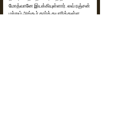
மோத்வானே இயக்கியுள்ளார். லவ் ரஞ்சன் 
மற்றும் அங்கூர் கார்க் தயாரித்துள்ள 
இப்படத்தை, குல்ஷன் குமார், பூஷண் 
குமார், டி-சீரிஸ் மற்றும் DBL இணைந்து 
வழங்குகின்றனர். லவ் ஃபிலிம்ஸ் 
தயாரிப்பாக  ( Luv Films production ) 
உருவாகியுள்ள இப்படம், 2027 மே 14-ஆம் 
தேதி உலகம் முழுவதும் 
திரையரங்குகளில் வெளியாகிறது.
Cinema News
Latest News
Recent Posts
See All