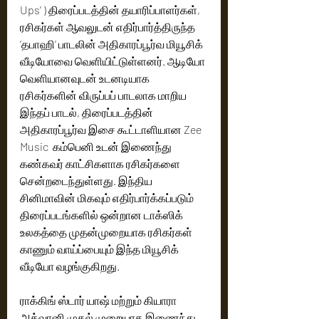
Ups’ ) திரைப்படத்தின் தயாரிப்பாளர்கள், 
ரசிகர்கள் ஆவலுடன் எதிர்பார்த்திருந்த 
‘தபாஹி’ பாடலின் அதிகாரப்பூர்வ மியூசிக் 
வீடியோவை வெளியிட்டுள்ளனர். ஆடியோ 
வெளியானவுடன் உடனடியாக 
ரசிகர்களின் விருப்பப் பாடலாக மாறிய 
இந்தப் பாடல், திரைப்படத்தின் 
அதிகாரப்பூர்வ இசை கூட்டாளியான Zee 
Music  கம்பெனி உடன் இணைந்து 
கண்கவர் காட்சிகளாக ரசிகர்களை 
சென்றடைந்துள்ளது. இந்திய 
சினிமாவின் மிகவும் எதிர்பார்க்கப்படும் 
திரைப்படங்களில் ஒன்றான டாக்ஸிக் 
உலகத்தை முதன்முறையாக ரசிகர்கள் 
காணும் வாய்ப்பையும் இந்த மியூசிக் 
வீடியோ வழங்குகிறது.
ராக்கிங் ஸ்டார் யாஷ் மற்றும் கியாரா 
அத்வானி முதல் முறையாக இணைந்து 