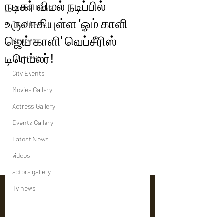
நடிகர் விமல் நடிப்பில்
Political News
உருவாகியுள்ள 'ஓம் காளி
Tamil News
ஜெய் காளி' வெப்சீரிஸ்
Reviews
டிரெய்லர்!
Interviews
City Events
Movies Gallery
Actress Gallery
Events Gallery
Latest News
videos
actors gallery
Tv news