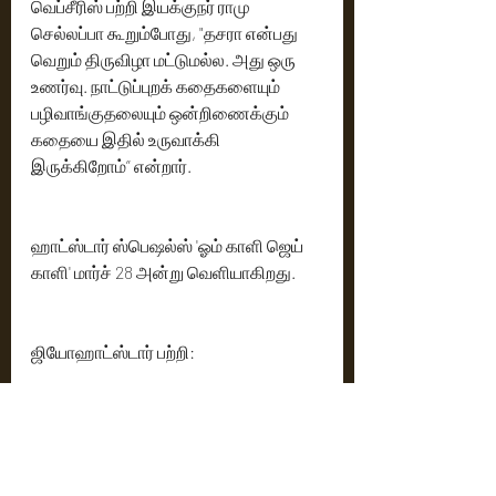
வெப்சீரிஸ் பற்றி இயக்குநர் ராமு 
செல்லப்பா கூறும்போது, "தசரா என்பது 
வெறும் திருவிழா மட்டுமல்ல. அது ஒரு 
உணர்வு. நாட்டுப்புறக் கதைகளையும் 
பழிவாங்குதலையும் ஒன்றிணைக்கும் 
கதையை இதில் உருவாக்கி 
இருக்கிறோம்” என்றார்.
ஹாட்ஸ்டார் ஸ்பெஷல்ஸ் 'ஓம் காளி ஜெய் 
காளி' மார்ச் 28 அன்று வெளியாகிறது.
ஜியோஹாட்ஸ்டார் பற்றி:
ஜியோஹாட்ஸ்டார் இந்தியாவின் 
முன்னணி ஸ்ட்ரீமிங் தளங்களில் 
ஒன்றாகும். இது ஜியோ சினிமா மற்றும் 