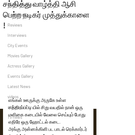
சந்தித்து வாழ்த்தி ஆசி
Political News
பெற்ற நடிகர் முத்துக்காளை
Tamil News
!
Reviews
Interviews
City Events
Movies Gallery
Actress Gallery
Events Gallery
Latest News
videos
எங்கள் ஊருக்கு அருகே உள்ள 
actors gallery
சத்திரப்பட்டி யில் சிறு வயதில் நான் ஒரு 
மளிகை கடையில் வேலை செய்யும் போது 
Tv news
எதிரே ஒரு ஹோட்டல் கடை. 
அங்கு அன்னக்கிளி பட பாடல் ரெக்கார்டர் 