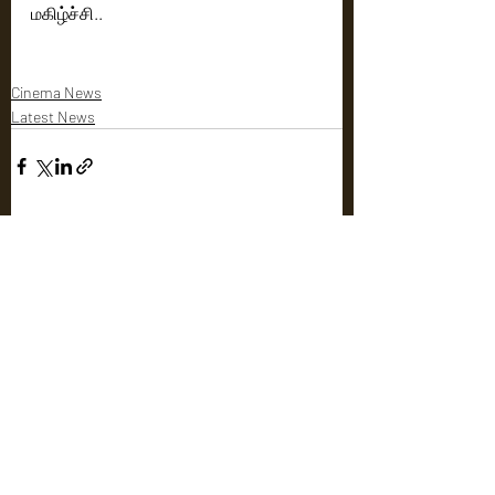
மகிழ்ச்சி..
Cinema News
Latest News
Recent Posts
See All