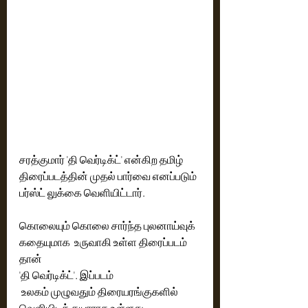
சரத்குமார் 'தி வெர்டிக்ட்' என்கிற தமிழ் 
திரைப்படத்தின் முதல் பார்வை எனப்படும் 
பர்ஸ்ட் லுக்கை வெளியிட்டார்.
கொலையும் கொலை சார்ந்த புலனாய்வுக் 
கதையுமாக  உருவாகி உள்ள திரைப்படம் 
தான்
'தி வெர்டிக்ட்'. இப்படம்
 உலகம் முழுவதும் திரையரங்குகளில் 
வெளியிடத் தயாராக உள்ளது .