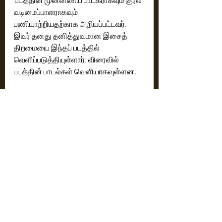
வடிமைப்பாளராகவும் 
பணியாற்றியதற்காக அறியப்பட்டவர். 
இவர் தனது தனித்துவமான இசைத் 
திறமையை இந்தப் படத்தில் 
வெளிப்படுத்தியுள்ளார். விரைவில் 
படத்தின் பாடல்கள் வெளியாகவுள்ளன.
இந்தக் கதை முழுக்க முழுக்க 
அமெரிக்காவில் நடக்கிறது. முழுப் 
படப்பிடிப்பும் அமெரிக்காவிலேயே 
நடத்தப்பட்டுள்ளது.
ஏதோ வெறும் பின்புலத்திற்காக 
அமெரிக்க நாட்டைக் காட்டாமல் 
அங்குள்ள வாழ்க்கை முறை, 
காவல்துறை, புலனாய்வு நடவடிக்கைகள், 
நீதிமன்றம் போன்ற அனைத்தும் 
நம்பகத்தன்மையுடன் படத்தில் 