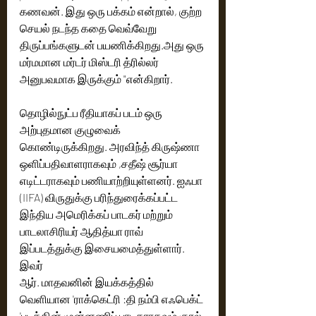
கணவன். இது ஒரு பக்கம் என்றால், குற்ற 
செயல் நடந்த கதை வெவ்வேறு 
திருப்பங்களுடன் பயணிக்கிறது.அது ஒரு 
மர்மமான மர்டர் மிஸ்டரி த்ரில்லர் 
அனுபவமாக இருக்கும் "என்கிறார்.
தொழில்நுட்ப ரீதியாகப் படம் ஒரு 
அற்புதமான குழுவைக் 
கொண்டிருக்கிறது. அரவிந்த் கிருஷ்ணா 
ஒளிப்பதிவாளராகவும் ,சதீஷ் சூர்யா 
எடிட்டராகவும் பணியாற்றியுள்ளனர். ஐஃபா 
(IIFA) விருதுக்கு பரிந்துரைக்கப்பட்ட 
இந்திய அமெரிக்கப் பாடகர் மற்றும் 
பாடலாசிரியர் ஆதித்யா ராவ் 
இப்படத்துக்கு இசையமைத்துள்ளார். 
இவர்
ஆர். மாதவனின் இயக்கத்தில் 
வெளியான 'ராக்கெட்ரி :தி நம்பி எஃபெக்ட் 
'படத்தின் முன்னணிப் பாடகராகவும் குரல் 