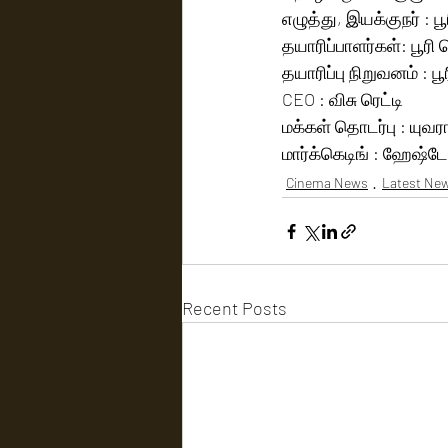
எழுத்து, இயக்குநர் : ப
தயாரிப்பாளர்கள்: பூரி
தயாரிப்பு நிறுவனம் : ப
CEO : விசு ரெட்டி 
மக்கள் தொடர்பு : யுவரா
மார்க்கெடிங் : ஹேஷ்டேக
Cinema News
Latest Ne
Recent Posts