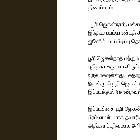
திரைப்படம் !!
  பூரி ஜெகன்நாத், மக்கள் செல்வன் விஜய் சேதுபதி, சார்மி கௌர்,பூரி கனெக்ட்ஸ் இணையும்,பான் 
இந்திய பிரம்மாண்டத் த
ஜூனில்  படப்பிடிப்பு த
பூரி ஜெகன்நாத் மற்று
புதிதாக உருவாகவிருக்க
உருவாகவுள்ளது.  கதா
இயக்குநர் பூரி ஜெகன
இப்படத்தில் தோன்றவுள்
இப்படத்தை பூரி ஜெகன்ந
பிரம்மாண்டமாக தயாரிக
அதிகாரப்பூர்வமாக அறி