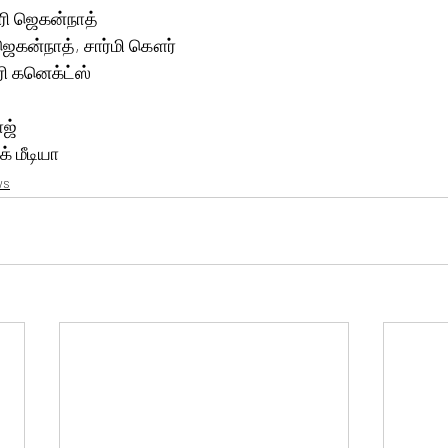
ூரி ஜெகன்நாத்
 ஜெகன்நாத், சார்மி கௌர் 
ூரி கனெக்ட்ஸ் 
ஜ் 
் மீடியா
ws