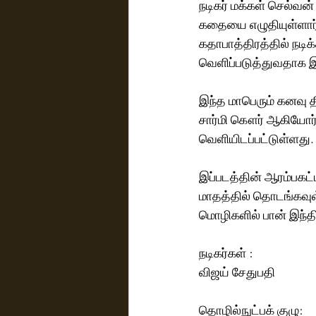
நடிகர் மக்கள் செல்வன
கதையை எழுதியுள்ளார்.
கதாபாத்திரத்தில் நடி
வெளிப்படுத்துவதாக இர
இந்த மாபெரும் கனவு த
சார்மி கௌர் ஆகியோர்
வெளியிடப்பட்டுள்ளது.
இப்படத்தின் ஆரம்பகட்ட
மாதத்தில் தொடங்கவுள்
மொழிகளில் பான் இந்
நடிகர்கள் :
விஜய் சேதுபதி
தொழில்நுட்பக் குழு: 