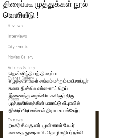
திரைப்பட முத்துக்கள் நூல்
Political News
வெளியீடு !
Tamil News
Reviews
Interviews
City Events
Movies Gallery
Actress Gallery
தென்னிந்தியத் திரைப்பட 
Events Gallery
எழுத்தாளர்கள் சங்கம் மற்றும் மயிலாப்பூர் 
கணபதிஸ் வெண்ணைய் நெய் 
Latest News
இணைந்து வழங்கிய கவிஞர் திரு. 
videos
முத்துலிங்கத்தின் பாராட்டு விழாவில் 
actors gallery
திரைப் பிரபலங்கள் திரளாக பங்கேற்பு
Tv news
நடிகர் சிவகுமார், முன்னாள் மேயர் 
சைதை துரைசாமி, தொழிலதிபர் நல்லி 