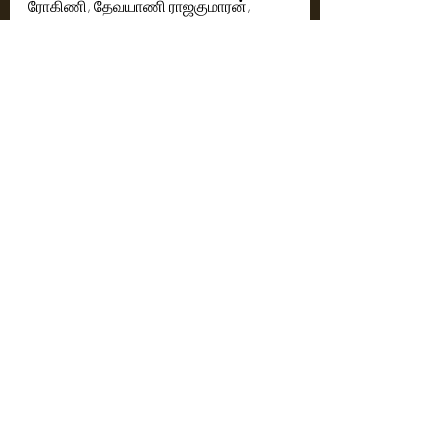
ரோகிணி, தேவயாணி ராஜகுமாரன், 
எழுத்தாளர் ஆண்டாள் பிரியதர்ஷிணி 
உள்ளிட்டோர் குத்து விளக்கு ஏற்றி 
விழாவை துவக்கி வைத்தனர். 
கவிஞர் முத்துலிங்கம் பற்றிய குறும்படம் 
நிகழ்ச்சியில் திரையிடப்பட்டு 
அனைவரின் பாராட்டுகளை பெற்றது.
Cinema News
Latest News
Recent Posts
See All