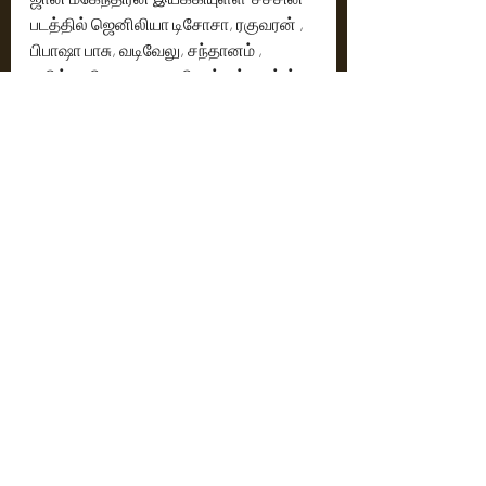
படத்தில் ஜெனிலியா டிசோசா, ரகுவரன் , 
பிபாஷா பாசு, வடிவேலு, சந்தானம் , 
மயில்சாமி, தாடி பாலாஜி ,மற்றும்  சாம்ஸ் 
உள்ளிட்ட பலர் நடித்துள்ளனர். ஏப்ரல் 18 
ஆம் தேதி மீண்டும் வெளியிடப்பட்ட   
சச்சின் வெள்ளித்திரையில் தனது 
பழைய மாயாஜாலத்தை மீண்டும் 
உருவாக்கி உள்ளது. உலகமெங்கும் 
வெளியாகி வசூல் மழை பொழிகிறது 
'சச்சின்'.
Cinema News
Latest News
Recent Posts
See All