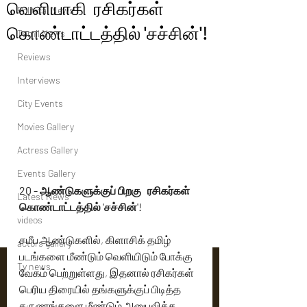
வெளியாகி ரசிகர்கள்
Political News
கொண்டாட்டத்தில் 'சச்சின்'!
Tamil News
Reviews
Interviews
City Events
Movies Gallery
Actress Gallery
Events Gallery
20 - ஆண்டுகளுக்குப் பிறகு   ரசிகர்கள் 
Latest News
கொண்டாட்டத்தில் 'சச்சின்'!
videos
சமீப ஆண்டுகளில், கிளாசிக் தமிழ் 
actors gallery
படங்களை மீண்டும் வெளியிடும் போக்கு 
Tv news
வேகம் பெற்றுள்ளது, இதனால் ரசிகர்கள் 
பெரிய திரையில் தங்களுக்குப் பிடித்த 
தருணங்களை மீண்டும் அனுபவிக்க 