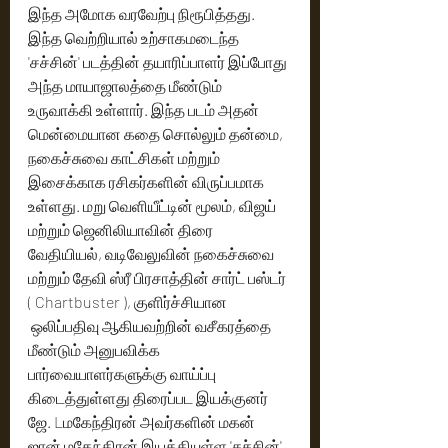
இந்த அமோக வரவேற்பு நிரூபித்தது. 
இந்த வெற்றியால் உற்சாகமடைந்த 
'சச்சின்' படத்தின் தயாரிப்பாளர் இப்போது 
அந்த மாயாஜாலத்தை மீண்டும் 
உருவாக்கி உள்ளார். இந்த படம் அதன் 
மென்மையான கதை சொல்லும் தன்மை, 
நகைச்சுவை காட்சிகள் மற்றும் 
இசைக்காக ரசிகர்களின் விருப்பமாக 
உள்ளது. மறு வெளியீட்டின் மூலம், விஜய் 
மற்றும் ஜெனிலியாவின் திரை 
வேதியியல், வடிவேலுவின் நகைச்சுவை 
மற்றும் தேவி ஸ்ரீ பிரசாத்தின் சார்ட் பஸ்டர் 
( Chartbuster ), குளிர்ச்சியான 
 ஒலிப்பதிவு ஆகியவற்றின் வசீகரத்தை 
மீண்டும் அனுபவிக்க 
பார்வையாளர்களுக்கு வாய்ப்பு 
கிடைத்துள்ளது திரைப்பட இயக்குனர் 
ஜே. Lமகேந்திரன் அவர்களின் மகன் 
ஜான் மகேந்திரன் இயக்கியுள்ள 'சச்சின்' 