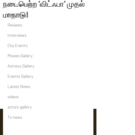
நடைபெற்ற ‘விட்ஃபா’ முதல்
Political News
மாநாடு!
Tamil News
Reviews
Interviews
City Events
Movies Gallery
Actress Gallery
Events Gallery
Latest News
videos
actors gallery
Tv news