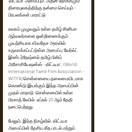
’விட்ஃபா’ அமைப்பும், அதன் நோக்கமும் 
திரையுலகத்திற்கு நன்மை செய்யும் - 
பிரபலங்கள் பாராட்டு
உலகம் முழுவதும் உள்ள தமிழ் சினிமா 
ஆர்வலர்களை ஒன்றிணைக்கும் 
முயற்சியாக சர்வதேச அளவில் 
உருவாக்கப்பட்டுள்ள அமைப்பு ‘வேர்ல்ட் 
இண்டர்நேஷ்னல் தமிழ் பிலிம் 
அசோசியேஷன்ஸ் - விட்ஃபா’.  (World 
International Tamil Film Association - 
WITFA) சென்னையை தலைமையிடமாக 
கொண்டு இயங்கும் இந்த அமைப்பின் 
முதல் மாநாடு, சென்னையில் உள்ள 
பிரசாத் லேபில், ஏப்ரல் 20 ஆம் தேதி 
நடைபெற்றது.
மேலும், இந்த நிகழ்வில், விட்ஃபா 
அமைப்பின் தேசிய கீத பாடல் மற்றும் 