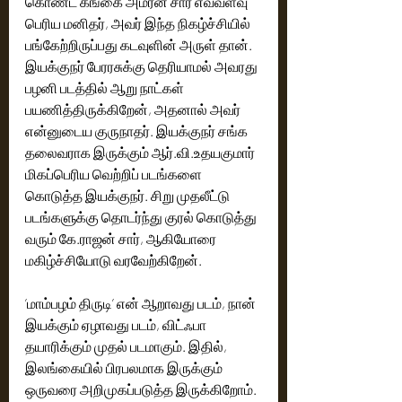
கொண்ட கங்கை அமரன் சார் எவ்வளவு 
பெரிய மனிதர், அவர் இந்த நிகழ்ச்சியில் 
பங்கேற்றிருப்பது கடவுளின் அருள் தான். 
இயக்குநர் பேரரசுக்கு தெரியாமல் அவரது 
பழனி படத்தில் ஆறு நாட்கள் 
பயணித்திருக்கிறேன், அதனால் அவர் 
என்னுடைய குருநாதர். இயக்குநர் சங்க 
தலைவராக இருக்கும் ஆர்.வி.உதயகுமார் 
மிகப்பெரிய வெற்றிப் படங்களை 
கொடுத்த இயக்குநர். சிறு முதலீட்டு 
படங்களுக்கு தொடர்ந்து குரல் கொடுத்து 
வரும் கே.ராஜன் சார், ஆகியோரை 
மகிழ்ச்சியோடு வரவேற்கிறேன்.
’மாம்பழம் திருடி’ என் ஆறாவது படம், நான் 
இயக்கும் ஏழாவது படம், விட்ஃபா 
தயாரிக்கும் முதல் படமாகும். இதில், 
இலங்கையில் பிரபலமாக இருக்கும் 
ஒருவரை அறிமுகப்படுத்த இருக்கிறோம். 