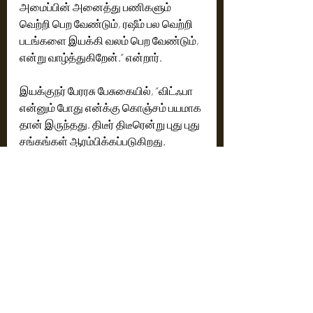
அமைப்பின் அனைத்து பணிகளும் 
வெற்றி பெற வேண்டும், ரஷீம் பல வெற்றி 
படங்களை இயக்கி வலம் பெற வேண்டும், 
என்று வாழ்த்துகிறேன்.” என்றார்.
இயக்குநர் பேரரசு பேசுகையில், “விட்ஃபா 
என்னும் போது என்க்கு கொஞ்சம் பயமாக 
தான் இருந்தது. திடீர் திடீரென்று புது புது 
சங்கங்கள் ஆரம்பிக்கப்படுகிறது. 
தொழிலாளர்கல் தான் சங்கம் 
தொடங்குவாங்க, இன்று முதலாளிகளே 
தொழிலாளர்கள் சங்கம் 
தொடங்குகிறார்கள். திரையுலகம் 
இப்போது இருக்கும் சூழ்நிலையில் படம் 
எடுப்பது சுலபம், ஆனால் அதை 
வெளியிடுவது என்பது மிக மிக 
கடினமாகி விட்டது. அப்படிப்பட்ட 
கடினமான வேலையை மிகவும் சுலபமாக 
செய்து கொடுக்க தான் இந்த விட்ஃபா 