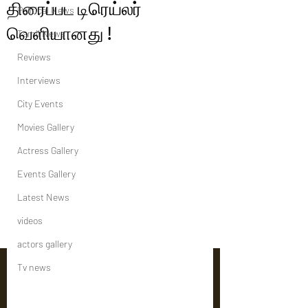
திரைப்பட டிரெய்லர்
Political News
வெளியானது !
Tamil News
Reviews
Interviews
City Events
Movies Gallery
Actress Gallery
Events Gallery
Latest News
videos
actors gallery
Tv news