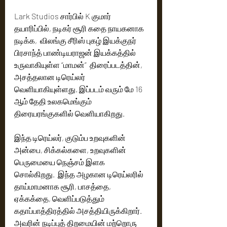
Lark Studios சார்பில் K குமார் 
தயாரிப்பில், நடிகர் சூரி கதை நாயகனாக 
நடிக்க,  விலங்கு சீரிஸ் புகழ் இயக்குநர் 
பிரசாந்த் பாண்டியராஜன் இயக்கத்தில் 
உருவாகியுள்ள “மாமன்”  திரைப்படத்தின், 
அசத்தலான டிரெய்லர் 
வெளியாகியுள்ளது. இப்படம் வரும் மே 16 
ஆம் தேதி உலகமெங்கும் 
திரையரங்குகளில் வெளியாகிறது.   
இந்த டிரெய்லர், குடும்ப உறவுகளின் 
அன்பை, சிக்கல்களை, உறவுகளின் 
பெருமையை நெஞ்சம் இளக 
சொல்கிறது.  இந்த அழகான டிரெய்லரில் 
தாய்மாமனாக சூரி, பாசத்தை, 
ஏக்கக்தை, வெளிப்படுத்தும் 
கதாப்பாத்திரத்தில் அசத்தியிருக்கிறார்.  
அவரின் நடிப்புத் திறமையின் மற்றொரு 