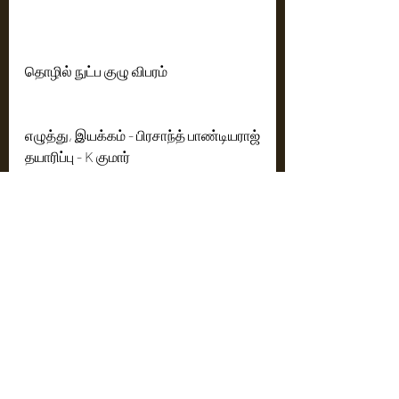
தொழில் நுட்ப குழு விபரம் 
எழுத்து, இயக்கம் - பிரசாந்த் பாண்டியராஜ்
தயாரிப்பு - K குமார் 
தயாரிப்பு நிறுவனம் - Lark Studios 
கதை - சூரி
இசை - ஹேசம் அப்துல் வஹாப் 
ஒளிப்பதிவு - தினேஷ் புருஷோத்தமன்
கலை இயக்கம் - G துரை ராஜ்
படத்தொகுப்பு - கணேஷ் சிவா 
சண்டைப்பயிற்சி - மகேஷ் மேத்யூ 
மக்கள் தொடர்பு - யுவராஜ்.
https://youtu.be/RFxRhOVGp4U
Cinema News