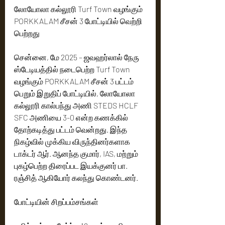
லோயோலா கல்லூரி Turf Town வழங்கும் 
PORKKALAM சீசன் 3 போட்டியில் வெற்றி 
பெற்றது
சென்னை, மே 2025 – ஜவஹர்லால் நேரு 
ஸ்டேடியத்தில் நடைபெற்ற Turf Town 
வழங்கும் PORKKALAM சீசன் 3 பட்டம் 
பெறும் இறுதிப் போட்டியில், லோயோலா 
கல்லூரி கால்பந்து அணி STEDS HCLF 
SFC அணியை 3-0 என்ற கணக்கில் 
தோற்கடித்து பட்டம் வென்றது. இந்த 
நிகழ்வில் முக்கிய விருந்தினர்களாக 
டாக்டர் ஆர். ஆனந்த குமார், IAS, மற்றும் 
புகழ்பெற்ற திரைப்பட இயக்குனர் பா. 
ரஞ்சித் ஆகியோர் கலந்து கொண்டனர்.
போட்டியின் சிறப்பம்சங்கள்