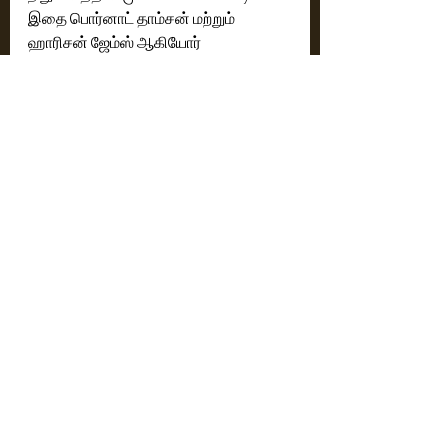
இதை பொர்னாட் தாம்சன் மற்றும் 
ஹாரிசன் ஜேம்ஸ் ஆகியோர் 
நிறுவியுள்ளனர். இப்போட்டி, தமிழ்நாடு 
முழுவதிலும் உள்ள இளம் கால்பந்து 
திறமைகளை வளர்க்கும் மற்றும் 
வெளிப்படுத்தும் நோக்கில் 
நடத்தப்படுகிறது.
Football Makka பற்றி
Football Makka என்பது தமிழ்நாட்டில் 
உள்ள உள்ளூர் கால்பந்து திறமைகளை 
மேம்படுத்தும் நோக்கில் உருவான ஒரு 
முயற்சி. PORKKALAM மற்றும் இதர 
நிகழ்வுகள் மூலம் சமூக ஒற்றுமை, 
போட்டித் தன்மை மற்றும் கால்பந்தின் 
கொண்டாட்டத்தை ஊக்குவிக்கிறது.
Cinema News
Latest News