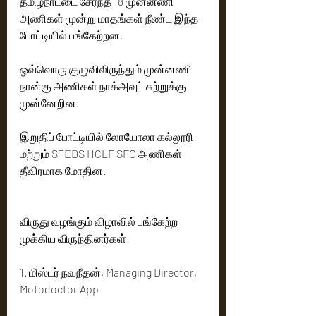
தமிழ்நாட்டை சேர்ந்த 18 முன்னணி 
அணிகள் மூன்று மாதங்கள் நீண்ட இந்த 
போட்டியில் பங்கேற்றன.
ஒவ்வொரு குழுவிலிருந்தும் முன்னணி 
நான்கு அணிகள் நாக்அவுட் சுற்றுக்கு 
முன்னேறின.
இறுதிப் போட்டியில் லோயோலா கல்லூரி 
மற்றும் STEDS HCLF SFC அணிகள் 
தீவிரமாக மோதின.
விருது வழங்கும் விழாவில் பங்கேற்ற 
முக்கிய விருந்தினர்கள்
1. மிஸ்டர் நவநீதன், Managing Director, 
Motodoctor App