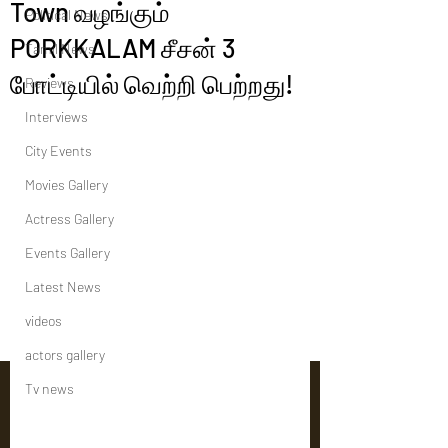
Town வழங்கும்
Political News
PORKKALAM சீசன் 3
Tamil News
போட்டியில் வெற்றி பெற்றது!
Reviews
Interviews
City Events
Movies Gallery
Actress Gallery
Events Gallery
Latest News
videos
actors gallery
Tv news