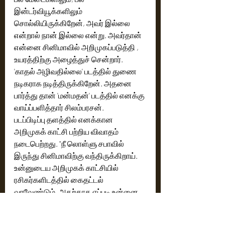
இன்டர்வியூக்களிலும் 
சொல்லியிருக்கிறேன், அவர் இல்லை 
என்றால் நான் இல்லை என்று. அவர்தான் 
என்னை சினிமாவில் அறிமுகப்படுத்தி , 
உயரத்திற்கு அழைத்துச் சென்றார்.  
'காதல் அழிவதில்லை' படத்தில் துணை 
நடிகராக நடித்திருக்கிறேன். அதனை 
பார்த்து தான் 'மன்மதன்' படத்தில் எனக்கு 
வாய்ப்பளித்தார் சிலம்பரசன். 
படப்பிடிப்பு தளத்தில் எனக்கான 
அறிமுகக் காட்சி பற்றிய விவாதம் 
நடைபெற்றது. "நீ லொள்ளு சபாவில் 
இருந்து சினிமாவிற்கு வந்திருக்கிறாய். 
உன்னுடைய அறிமுகக் காட்சியில் 
ரசிகர்களிடத்தில் கைதட்டல் 
வரவேண்டும். அதற்காக எப்படி உன்னை 
அறிமுகப்படுத்துவது" என விவாதித்து 
கொண்டிருக்கிறோம் என்றார். அந்த 