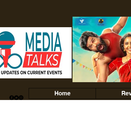
Home
Re