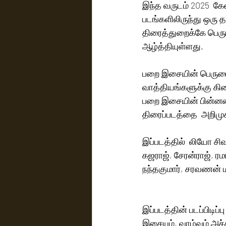
இந்த வருடம் 2025  கேன
படங்களிலிருந்து ஒரு த
திரைத்துறைக்கே பெரும்
ஆழ்த்தியுள்ளது. 
பறை இசையின் பெருமை 
வாத்தியங்களுக்கு கிட
பறை இசையின் பின்னண
திரைப்படத்தை  அறிமுக 
இப்படத்தில்  லியோ சிவ
கஜராஜ், சேரன்ராஜ், ரம
நந்தகுமார், சரவணன் மற
இப்படத்தின் படப்பிடிப்
இசையும், வாழ்வும் அச