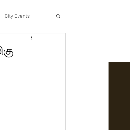
City Events
actors gallery
ிகு