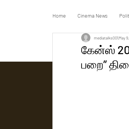
Home
Cinema News
Poli
Movies Gallery
mediatalks001
Actress G
May 9
கேன்ஸ் 20
பறை” திரை
Tv news