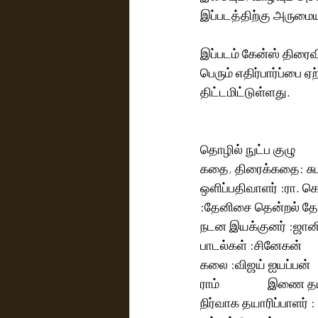
இப்படத்திற்கு அருமை
இப்படம் கேன்ஸ் திரைவ
பெரும் எதிர்பார்ப்பை 
திட்டமிட்டுள்ளது.             
தொழில் நுட்ப குழு 
கதை, திரைக்கதை: சுபா &
ஒளிப்பதிவாளர் :ரா. கொளஞ்
:தேனிசை தென்றல் த
நடன இயக்குனர் :ஜான
பாடல்கள் :சினேகன்       
கலை :விஜய் ஐயப்பன்         
ராம்                 இணை
நிர்வாக தயாரிப்பாளர் :