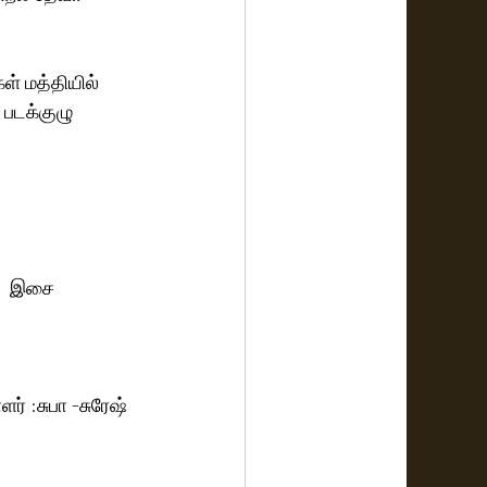
் மத்தியில் 
 படக்குழு 
    இசை 
பாளர் :சுபா -சுரேஷ் 