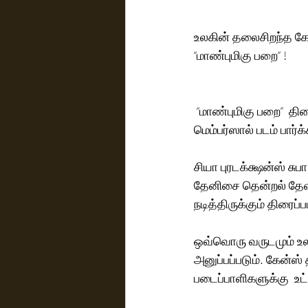
உலகின் தலைசிறந்த கேன
“மாண்புமிகு பறை” !
 “மாண்புமிகு பறை”  திரைப்படம் கேன்ஸ் 2025 திரை விழாவில் அதிகார பூர்வ போட்டியில் பங்கேற்று ஜூரி 
மெம்பர்ஸால் படம் பார்க்
சியா புரடக்க்ஷன்ஸ் சுப
தேனிசை தென்றல் தேவா
நடித்திருக்கும் திரைப்ப
ஒவ்வொரு வருடமும் உலக
அனுப்பப்படும். கேன்ஸ்
படைப்பாளிகளுக்கு  உட்