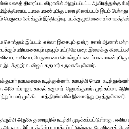
்ஸ் உலகத் திரைப்பட விழாவில் அனுப்பப்பட்ட ஆயிரத்துக்கு மேற
மிழ்த்திரைப்படமாக மாண்புமிகு பறை திரைப்படம் இடம் பெற்றது 
 பெருமை சேர்க்கும் இந்நிகழ்வு, படக்குழுவினரை உற்சாகத்தில்
சொல்லும் இப்படம்  எல்லா இசையும் ஒன்று தான் ஆனால் மற்
ைக்கும் மரியாதையும் புகழும் மட்டுமே பறை இசைக்கு கிடைப்ப
ியை, வலியை,பெருமையை சொல்லும் படைப்பாக மாண்புமிகு 
இயக்குநர் s. விஜய் சுகுமார் உருவாகியுள்ளார். 
க்குமார் நாயகனாக நடித்துள்ளார், காயத்ரி ரெமா  நடித்துள்ளா
ா, அசோக்ராஜா, காதல் சுகுமார், ஜெயக்குமார், முத்தம்மா, ஆரிய
்றும் பலர் முக்கிய பாத்திரங்களில் இணைந்து நடித்துள்ளனர்.   
பு திருச்சி அருகே துறையூரில் நடத்தி முடிக்கப்பட்டுள்ளது. எளிய
்சு அசலாக  இப்படத்தில் படமாக்கப்பட்டுள்ளது. தேனிசைத் தென