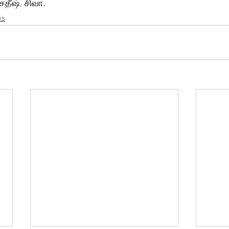
சதீஷ், சிவா.
ws