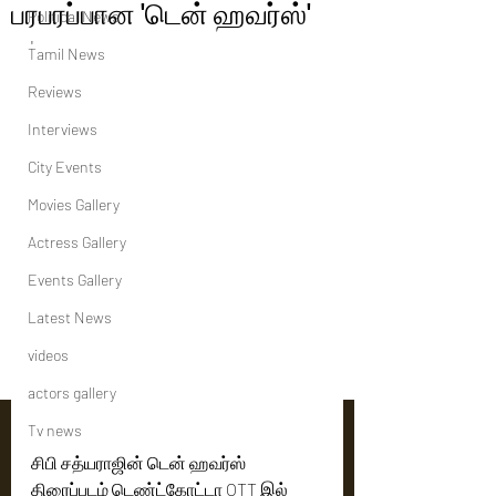
பரபரப்பான 'டென் ஹவர்ஸ்'
Political News
'
Tamil News
Reviews
Interviews
City Events
Movies Gallery
Actress Gallery
Events Gallery
Latest News
videos
actors gallery
Tv news
சிபி சத்யராஜின் டென் ஹவர்ஸ் 
திரைப்படம் டெண்ட்கோட்டா OTT இல் 