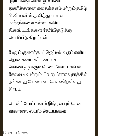
புதிய கதைசொல்லும்பாணி , 
துணிச்சலான கதைக்களம் மற்றும் தமிழ் 
சினிமாவின் தனித்துவமான 
மாற்றங்களை உள்ளடக்கிய 
திரைப்படங்களை தேர்ந்தெடுத்து 
வெளியிடுகிறார்கள்.
மேலும் குறைந்த பட்ஜெட்டில் வரும் எளிய 
தொகையை கட்டணமாக 
கொண்டிருக்கும் டென்ட்கொட்டாவின் 
சேவை 4k மற்றும்  Dolby Atmos தரத்தில் 
தங்களது சேவையை கொண்டுள்ளது 
சிறப்பு.
டெண்ட்கோட்டாவில் இந்த வாரம் டென் 
ஹவர்ஸை ஸ்ட்ரீம் செய்யுங்கள்.
--
Cinema News