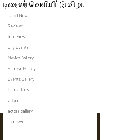
டிரைலர் வெளியீட்டு விழா
Political News
Tamil News
Reviews
Interviews
City Events
Movies Gallery
Actress Gallery
Events Gallery
Latest News
videos
actors gallery
Tv news