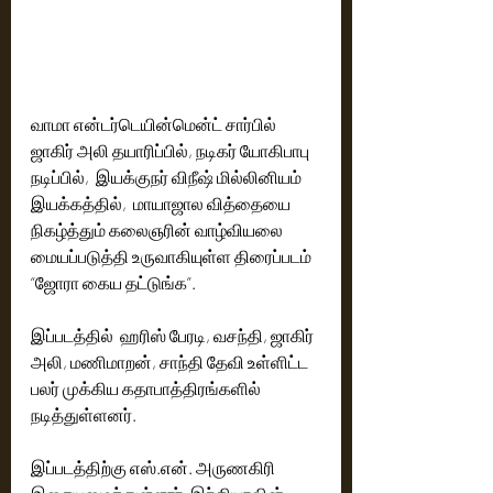
வாமா என்டர்டெயின்மென்ட் சார்பில் 
ஜாகிர் அலி தயாரிப்பில், நடிகர் யோகிபாபு 
நடிப்பில்,  இயக்குநர் விநீஷ் மில்லினியம் 
இயக்கத்தில்,  மாயாஜால வித்தையை 
நிகழ்த்தும் கலைஞரின் வாழ்வியலை 
மையப்படுத்தி உருவாகியுள்ள திரைப்படம் 
“ஜோரா கைய தட்டுங்க”.  
இப்படத்தில்  ஹரிஸ் பேரடி, வசந்தி, ஜாகிர் 
அலி, மணிமாறன், சாந்தி தேவி உள்ளிட்ட 
பலர் முக்கிய கதாபாத்திரங்களில் 
நடித்துள்ளனர்.
இப்படத்திற்கு எஸ்.என். அருணகிரி 