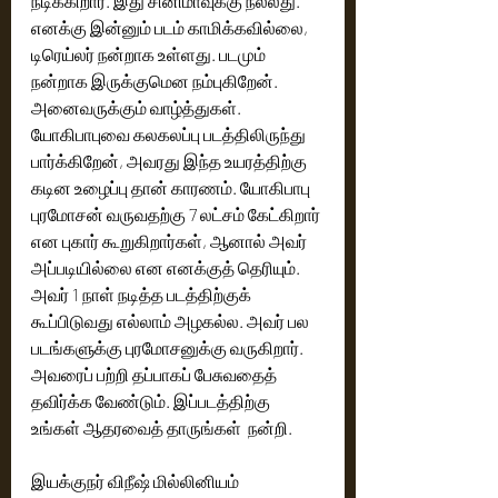
நடிக்கிறார். இது சினிமாவுக்கு நல்லது. 
எனக்கு இன்னும் படம் காமிக்கவில்லை, 
டிரெய்லர் நன்றாக உள்ளது. படமும் 
நன்றாக இருக்குமென நம்புகிறேன்.  
அனைவருக்கும் வாழ்த்துகள். 
யோகிபாபுவை கலகலப்பு படத்திலிருந்து 
பார்க்கிறேன், அவரது இந்த உயரத்திற்கு 
கடின உழைப்பு தான் காரணம். யோகிபாபு 
புரமோசன் வருவதற்கு 7 லட்சம் கேட்கிறார் 
என புகார் கூறுகிறார்கள், ஆனால் அவர் 
அப்படியில்லை என எனக்குத் தெரியும். 
அவர் 1 நாள் நடித்த படத்திற்குக் 
கூப்பிடுவது எல்லாம் அழகல்ல. அவர் பல 
படங்களுக்கு புரமோசனுக்கு வருகிறார். 
அவரைப் பற்றி தப்பாகப் பேசுவதைத் 
தவிர்க்க வேண்டும். இப்படத்திற்கு 
உங்கள் ஆதரவைத் தாருங்கள்  நன்றி. 
இயக்குநர் விநீஷ் மில்லினியம் 