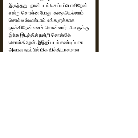
இருந்தது.  நான் படம் செய்யப்போகிறேன் 
என்று சொன்ன போது, கதையெல்லாம் 
சொல்ல வேண்டாம், உங்களுக்காக 
நடிக்கிறேன் எனச் சொன்னார். அவருக்கு 
இந்த இடத்தில் நன்றி சொல்லிக் 
கொள்கிறேன். இந்தப்படம் கண்டிப்பாக 
அவரது நடிப்பில் மிக வித்தியாசமான 
படமாக இருக்கும்.  மது அம்பாட் சார் 
இப்போதும் சுறுசுறுப்பாக இயங்குவார், 
இப்போது சொன்னாலும் மலை ஏறுவார். 
இந்தியாவின் சிறந்த ஒளிப்பதிவாளர் என் 
படத்தில் வேலை பார்த்தது மகிழ்ச்சி. 
எனக்குத் தமிழில் முழு ஆதரவு தந்த 
தயாரிப்பாளர் தாணு சாருக்கு நன்றி. 
தயாரிப்பாளர் தனஞ்செயன் சாருக்கு 
நன்றி. என்றார்.