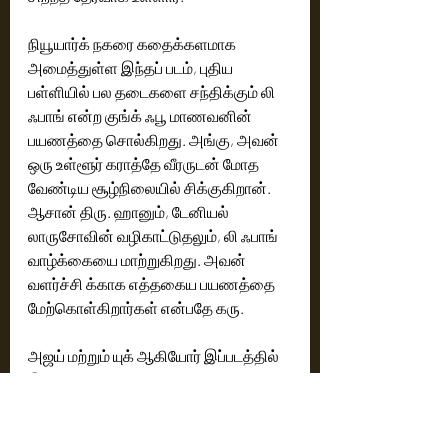
நியூயார்க் நகரை கதைக்களமாக 
அமைத்துள்ள இந்தப் படம், புதிய 
பள்ளியில் பல தடைகளை சந்திக்கும் லி 
ஃபாங் என்ற குங்க் ஃபூ மாணவனின் 
பயணத்தை சொல்கிறது. அங்கு, அவன் 
ஒரு உள்ளூர் கராத்தே வீரருடன் மோத 
வேண்டிய சூழ்நிலையில் சிக்குகிறான். 
ஆசான் திரு. ஹானும், டேனியல் 
லாருசோவின் வழிகாட்டுதலும், லி ஃபாங் 
வாழ்க்கையை மாற்றுகிறது. அவன் 
வளர்ச்சி க்காக எத்தகைய பயணத்தை 
மேற்கொள்கிறார்கள் என்பதே கரு. 
அஜய் மற்றும் யுக் ஆகியோர் இப்படத்தில் 
இணைவது, குடும்பத்தையும், 
பாரம்பரியத்தையும் கொண்டாடும் ஒரு 
அற்புதமான அம்சமாகும். இது, பழைய 