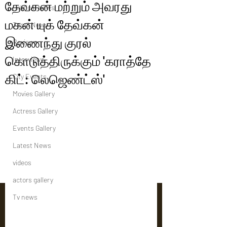
தேவ்கன் மற்றும் அவரது
Political News
மகன் யுக் தேவ்கன்
Tamil News
இணைந்து குரல்
Reviews
கொடுத்திருக்கும் 'கராத்தே
Interviews
கிட்: லெஜெண்ட்ஸ்'
City Events
Movies Gallery
Actress Gallery
Events Gallery
Latest News
videos
actors gallery
Tv news