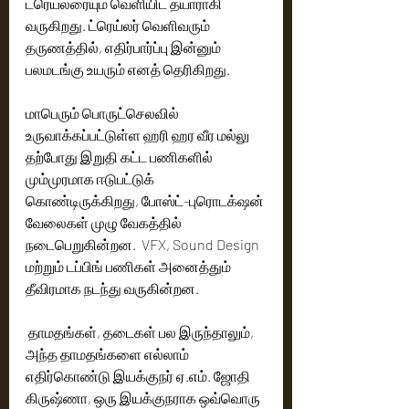
ட்ரெய்லரையும் வெளியிட தயாராகி 
வருகிறது. ட்ரெய்லர் வெளிவரும் 
தருணத்தில், எதிர்பார்ப்பு இன்னும் 
பலமடங்கு உயரும் எனத் தெரிகிறது.
மாபெரும் பொருட்செலவில்  
உருவாக்கப்பட்டுள்ள ஹரி ஹர வீர மல்லு 
தற்போது இறுதி கட்ட பணிகளில் 
மும்முரமாக ஈடுபட்டுக்  
கொண்டிருக்கிறது, போஸ்ட்-புரொடக்‌ஷன் 
வேலைகள் முழு வேகத்தில் 
நடைபெறுகின்றன.  VFX, Sound Design 
மற்றும் டப்பிங் பணிகள் அனைத்தும் 
தீவிரமாக நடந்து வருகின்றன.
 தாமதங்கள், தடைகள் பல இருந்தாலும், 
அந்த தாமதங்களை எல்லாம் 
எதிர்கொண்டு இயக்குநர் ஏ.எம். ஜோதி 
கிருஷ்ணா, ஒரு இயக்குநராக ஒவ்வொரு 