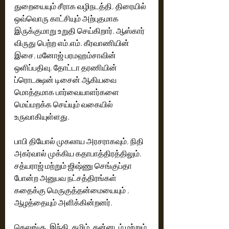
துறையையும் சீராக வழிநடத்தி, திரையில் 
ஒவ்வொரு காட்சியும் அற்புதமாக 
இருக்குமாறு உறுதி செய்கிறார். ஆஸ்கார் 
விருது பெற்ற எம்.எம். கீரவாணியின் 
இசை, மனோஜ் பரமஹம்சாவின் 
ஒளிப்பதிவு, தோட்டா தரணியின் 
ப்ரொடக்ஷன் டிசைன் ஆகியவை  
மொத்தமாக பார்வையாளர்களை 
மெய்மறக்க செய்யும் வகையில் 
உருவாகியுள்ளது.
பாபி தியோல் முகலாய அரசராகவும், நிதி 
அகர்‌வால் முக்கிய கதாபாத்திரத்திலும், 
சத்யராஜ் மற்றும் ஜிஷ்ணு செங்குப்தா 
போன்ற அனுபவ நட்சத்திரங்கள் 
கதைக்கு மெருகுத்தன்மையையும் , 
ஆழத்தையும் அளிக்கின்றனர்.
தெலுங்கு, இந்தி, தமிழ், கன்னடம் மற்றும் 