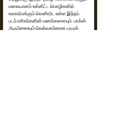
மலையாளம் உள்ளிட்ட மொழிகளில் 
உலகமெங்கும் வெளியிட உள்ள இந்தப் 
படம் ரசிகர்களின் மனங்களையும், பாக்ஸ் 
ஆஃபிஸையும் வெல்வதற்கான முழுத் 
தயாரிப்பில் உள்ளது. தயாரிப்பாளர்: ஏ. 
தயாகர ராவ். மெகா சூர்யா 
புரொடக்‌ஷன்ஸ் நிறுவனம் சார்பில் ஏ.எம். 
ரத்னம் வழங்குகிறார்.
ஜூன் 12, 2025—இந்த நாளை 
குறித்துக்கொள்ளுங்கள். ஒரு புராண 
வீரனின் காவியம் திரைக்கு வருகிறது.
Cinema News
Latest News
See All