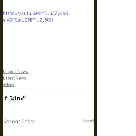
https://youtu.be/dY5JuAZy61s?
si=DFSatJDMPTUZy80H
Cinema News
Latest News
videos
Recent Posts
See All