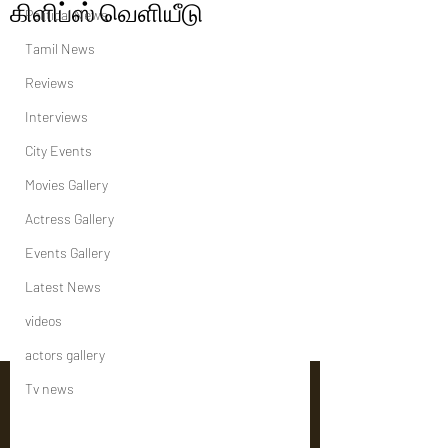
கிளிப்ஸ் வெளியீடு
Political News
Tamil News
Reviews
Interviews
City Events
Movies Gallery
Actress Gallery
Events Gallery
Latest News
videos
actors gallery
Tv news